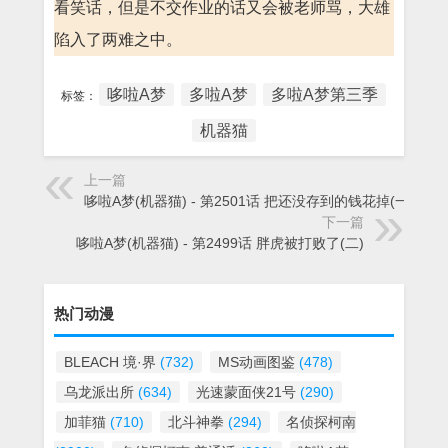
看笑话，但是不交作业的话又会被老师骂，大雄
陷入了两难之中。
哆啦A梦
多啦A梦
多啦A梦第三季
标签：
机器猫
上一篇
哆啦A梦(机器猫) - 第2501话 把还没存到的钱花掉(一)
下一篇
哆啦A梦(机器猫) - 第2499话 胖虎被打败了(二)
热门动漫
BLEACH 境·界
(732)
MS动画图鉴
(478)
乌龙派出所
(634)
光速蒙面侠21号
(290)
加菲猫
(710)
北斗神拳
(294)
名侦探柯南