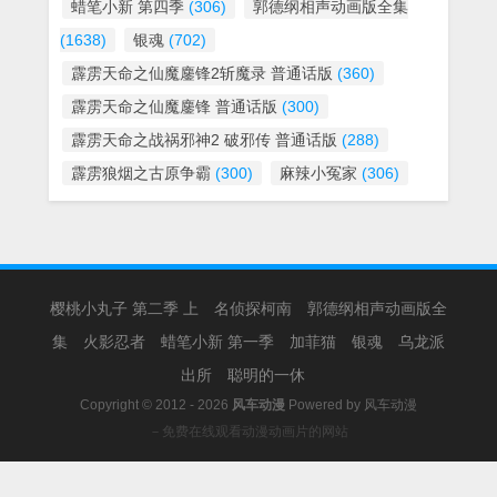
蜡笔小新 第四季
(306)
郭德纲相声动画版全集
(1638)
银魂
(702)
霹雳天命之仙魔鏖锋2斩魔录 普通话版
(360)
霹雳天命之仙魔鏖锋 普通话版
(300)
霹雳天命之战祸邪神2 破邪传 普通话版
(288)
霹雳狼烟之古原争霸
(300)
麻辣小冤家
(306)
樱桃小丸子 第二季 上
名侦探柯南
郭德纲相声动画版全
集
火影忍者
蜡笔小新 第一季
加菲猫
银魂
乌龙派
出所
聪明的一休
Copyright © 2012 - 2026
风车动漫
Powered by
风车动漫
－免费在线观看动漫动画片的网站