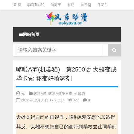
首 页
动漫Top50
航海王
有药
向日葵
斗罗2
斗罗3
火影
一拳超人
柯南
阴阳师
节目清单
网站首页
哆啦A梦(机器猫) - 第2500话 大雄变成
毕卡索 坏变好喷雾剂
yc
哆啦A梦
,
哆啦A梦第三季
,
机器猫
2018年12月31日 17:25:38
827
0
大雄觉得自己的画很丑，哆啦A梦安慰他却适得
其反。大雄不想把自己的画带到学校去让同学们