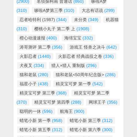
(2900)
名侦探柯南 普通话
(860)
哆啦A梦
(310)
哆啦A梦第三季
(310)
大志有话说
(299)
忍者哈特利 (1987)
(344)
未分类
(349)
机器猫
(310)
樱桃小丸子 第二季 上
(1908)
橙心动漫速报
(400)
海绵宝宝
(332)
涛哥测评 第二季
(356)
游戏王 怪兽之决斗
(642)
火影忍者
(1440)
火影忍者 经典战役之卷
(336)
犬夜叉
(334)
猎人×猎人 重制版
(296)
猫和老鼠
(280)
猫和老鼠<50周年纪念版>
(286)
福星小子
(438)
精灵宝可梦 第一季
(542)
精灵宝可梦 第三季
(368)
精灵宝可梦 第二季
(370)
精灵宝可梦 第四季
(288)
网球王子
(356)
聪明的一休
(596)
航海王
(900)
蜡笔小新 第一季
(958)
蜡笔小新 第三季
(312)
蜡笔小新 第五季
(312)
蜡笔小新 第六季
(300)