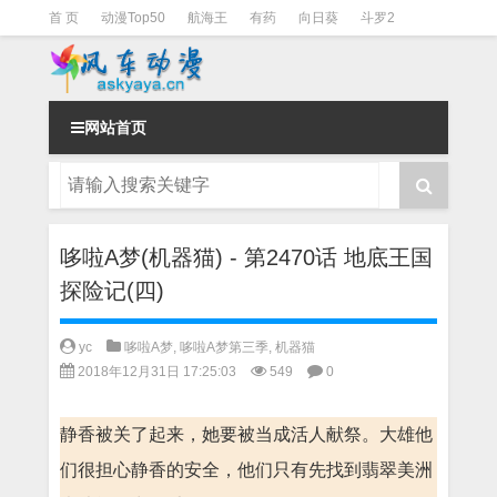
首 页
动漫Top50
航海王
有药
向日葵
斗罗2
斗罗3
火影
一拳超人
柯南
阴阳师
节目清单
网站首页
哆啦A梦(机器猫) - 第2470话 地底王国
探险记(四)
yc
哆啦A梦
,
哆啦A梦第三季
,
机器猫
2018年12月31日 17:25:03
549
0
静香被关了起来，她要被当成活人献祭。大雄他
们很担心静香的安全，他们只有先找到翡翠美洲