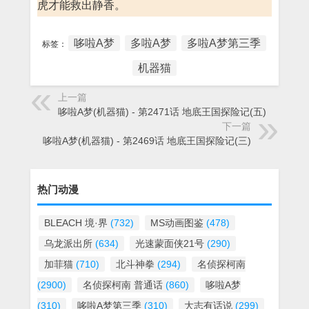
虎才能救出静香。
哆啦A梦
多啦A梦
多啦A梦第三季
标签：
机器猫
上一篇
哆啦A梦(机器猫) - 第2471话 地底王国探险记(五)
下一篇
哆啦A梦(机器猫) - 第2469话 地底王国探险记(三)
热门动漫
BLEACH 境·界
(732)
MS动画图鉴
(478)
乌龙派出所
(634)
光速蒙面侠21号
(290)
加菲猫
(710)
北斗神拳
(294)
名侦探柯南
(2900)
名侦探柯南 普通话
(860)
哆啦A梦
(310)
哆啦A梦第三季
(310)
大志有话说
(299)