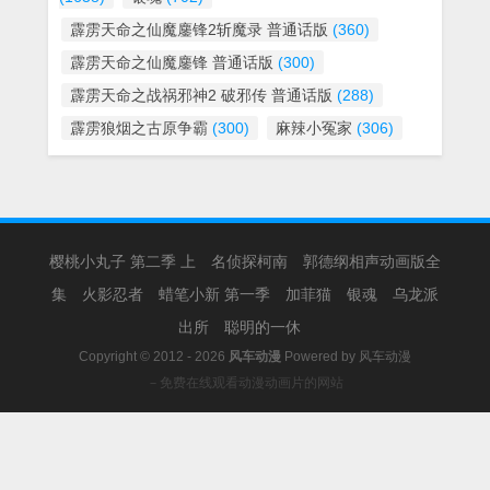
霹雳天命之仙魔鏖锋2斩魔录 普通话版
(360)
霹雳天命之仙魔鏖锋 普通话版
(300)
霹雳天命之战祸邪神2 破邪传 普通话版
(288)
霹雳狼烟之古原争霸
(300)
麻辣小冤家
(306)
樱桃小丸子 第二季 上
名侦探柯南
郭德纲相声动画版全
集
火影忍者
蜡笔小新 第一季
加菲猫
银魂
乌龙派
出所
聪明的一休
Copyright © 2012 - 2026
风车动漫
Powered by
风车动漫
－免费在线观看动漫动画片的网站