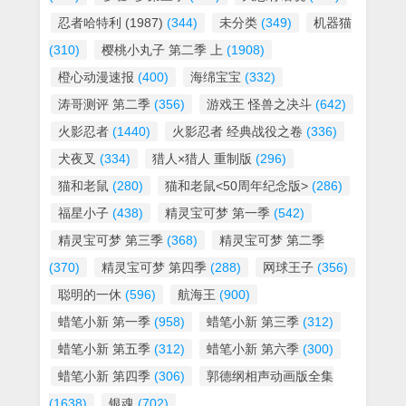
忍者哈特利 (1987)
(344)
未分类
(349)
机器猫
(310)
樱桃小丸子 第二季 上
(1908)
橙心动漫速报
(400)
海绵宝宝
(332)
涛哥测评 第二季
(356)
游戏王 怪兽之决斗
(642)
火影忍者
(1440)
火影忍者 经典战役之卷
(336)
犬夜叉
(334)
猎人×猎人 重制版
(296)
猫和老鼠
(280)
猫和老鼠<50周年纪念版>
(286)
福星小子
(438)
精灵宝可梦 第一季
(542)
精灵宝可梦 第三季
(368)
精灵宝可梦 第二季
(370)
精灵宝可梦 第四季
(288)
网球王子
(356)
聪明的一休
(596)
航海王
(900)
蜡笔小新 第一季
(958)
蜡笔小新 第三季
(312)
蜡笔小新 第五季
(312)
蜡笔小新 第六季
(300)
蜡笔小新 第四季
(306)
郭德纲相声动画版全集
(1638)
银魂
(702)