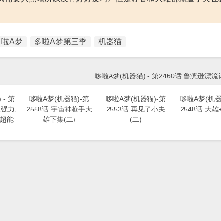
多啦A梦
多啦A梦第三季
机器猫
哆啦A梦(机器猫) - 第2460话 鲁滨逊漂流
- 第
哆啦A梦(机器猫)-第
哆啦A梦(机器猫)-第
哆啦A梦(机器猫
又强力,
2558话 宇宙神枪手大
2553话 再见了小夫
2548话 大雄
超能
雄下集(二)
(二)