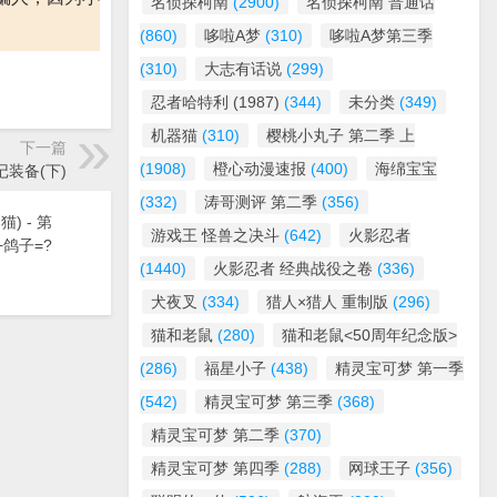
名侦探柯南
(2900)
名侦探柯南 普通话
(860)
哆啦A梦
(310)
哆啦A梦第三季
(310)
大志有话说
(299)
忍者哈特利 (1987)
(344)
未分类
(349)
机器猫
(310)
樱桃小丸子 第二季 上
下一篇
(1908)
橙心动漫速报
(400)
海绵宝宝
记装备(下)
(332)
涛哥测评 第二季
(356)
) - 第
游戏王 怪兽之决斗
(642)
火影忍者
+鸽子=?
(1440)
火影忍者 经典战役之卷
(336)
犬夜叉
(334)
猎人×猎人 重制版
(296)
猫和老鼠
(280)
猫和老鼠<50周年纪念版>
(286)
福星小子
(438)
精灵宝可梦 第一季
(542)
精灵宝可梦 第三季
(368)
精灵宝可梦 第二季
(370)
精灵宝可梦 第四季
(288)
网球王子
(356)