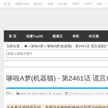
首 页
动漫Top50
航海王
有药
向日葵
斗罗2
斗罗3
火影
首 页
动漫Top50
航海王
有药
向日葵
当前位置：
>
哆啦A梦
>
哆啦A梦(机器猫) - 第2461话 谎言成真
哆啦A梦(机器猫) - 第2461话 
yc
哆啦A梦
,
哆啦A梦第三季
,
机器猫
2018年12月31日 17:24:49
小夫考试成绩很不好，老师训斥他的时候他说是因为妈妈生