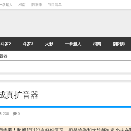
一拳超人
柯南
阴阳师
节目清单
斗罗2
斗罗3
火影
一拳超人
柯南
阴阳师
扩音器
谎言成真扩音器
238
0
病需要人照顾所以没有好好复习。但是静香和大雄都知道小夫在