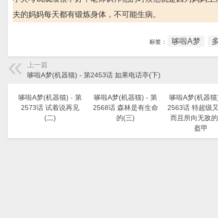
夫的妈妈每天都有锻炼身体，不可能生病。
哆啦A梦
标签：
上一篇
哆啦A梦(机器猫) - 第2453话 如果电话亭(下)
哆啦A梦(机器猫) - 第
哆啦A梦(机器猫) - 第
哆啦A梦(机器猫) 
2573话 试着说再见
2568话 森林是有生命
2563话 特超级
(二)
的(三)
而且所向无敌的
盔甲