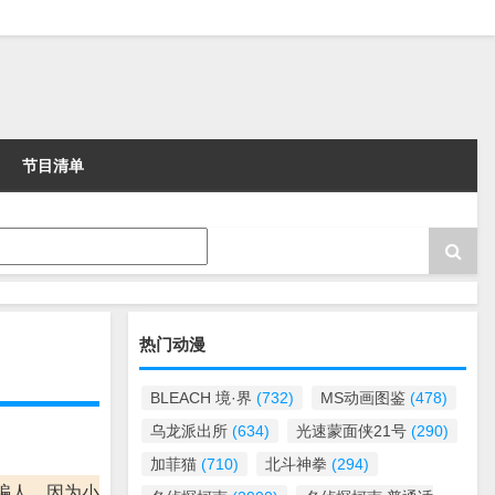
节目清单
热门动漫
BLEACH 境·界
(732)
MS动画图鉴
(478)
乌龙派出所
(634)
光速蒙面侠21号
(290)
加菲猫
(710)
北斗神拳
(294)
骗人，因为小