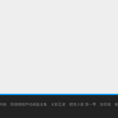
柯南
郭德纲相声动画版全集
火影忍者
蜡笔小新 第一季
加菲猫