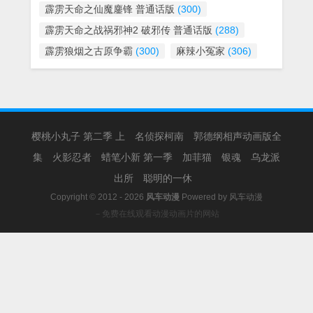
霹雳天命之仙魔鏖锋 普通话版
(300)
霹雳天命之战祸邪神2 破邪传 普通话版
(288)
霹雳狼烟之古原争霸
(300)
麻辣小冤家
(306)
樱桃小丸子 第二季 上
名侦探柯南
郭德纲相声动画版全
集
火影忍者
蜡笔小新 第一季
加菲猫
银魂
乌龙派
出所
聪明的一休
Copyright © 2012 - 2026
风车动漫
Powered by
风车动漫
－免费在线观看动漫动画片的网站