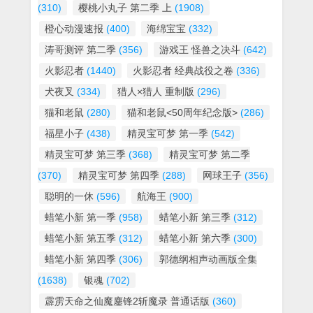
(310)
樱桃小丸子 第二季 上
(1908)
橙心动漫速报
(400)
海绵宝宝
(332)
涛哥测评 第二季
(356)
游戏王 怪兽之决斗
(642)
火影忍者
(1440)
火影忍者 经典战役之卷
(336)
犬夜叉
(334)
猎人×猎人 重制版
(296)
猫和老鼠
(280)
猫和老鼠<50周年纪念版>
(286)
福星小子
(438)
精灵宝可梦 第一季
(542)
精灵宝可梦 第三季
(368)
精灵宝可梦 第二季
(370)
精灵宝可梦 第四季
(288)
网球王子
(356)
聪明的一休
(596)
航海王
(900)
蜡笔小新 第一季
(958)
蜡笔小新 第三季
(312)
蜡笔小新 第五季
(312)
蜡笔小新 第六季
(300)
蜡笔小新 第四季
(306)
郭德纲相声动画版全集
(1638)
银魂
(702)
霹雳天命之仙魔鏖锋2斩魔录 普通话版
(360)