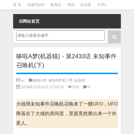
首 页
动漫Top50
航海王
有药
向日葵
斗罗2
斗罗3
火影
一拳超人
柯南
阴阳师
节目清单
网站首页
哆啦A梦(机器猫) - 第2433话 未知事件
召唤机(下)
yc
哆啦A梦
,
哆啦A梦第三季
,
机器猫
2018年12月31日 17:24:23
820
0
大雄用未知事件召唤机召唤来了一艘UFO，UFO
降落在了大雄的房间里，里面竟然爬出来一个外
星人。