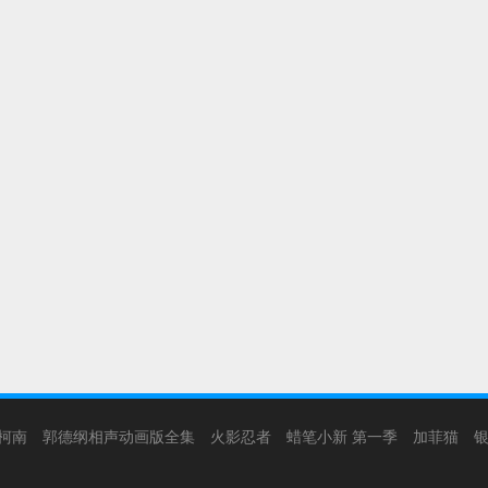
柯南
郭德纲相声动画版全集
火影忍者
蜡笔小新 第一季
加菲猫