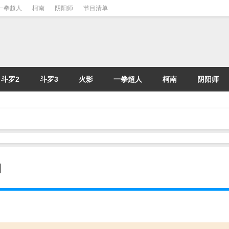
一拳超人
柯南
阴阳师
节目清单
斗罗2
斗罗3
火影
一拳超人
柯南
阴阳师
I