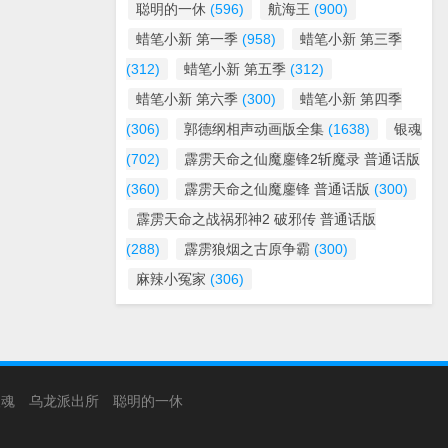
聪明的一休
(596)
航海王
(900)
蜡笔小新 第一季
(958)
蜡笔小新 第三季
(312)
蜡笔小新 第五季
(312)
蜡笔小新 第六季
(300)
蜡笔小新 第四季
(306)
郭德纲相声动画版全集
(1638)
银魂
(702)
霹雳天命之仙魔鏖锋2斩魔录 普通话版
(360)
霹雳天命之仙魔鏖锋 普通话版
(300)
霹雳天命之战祸邪神2 破邪传 普通话版
(288)
霹雳狼烟之古原争霸
(300)
麻辣小冤家
(306)
银魂
乌龙派出所
聪明的一休