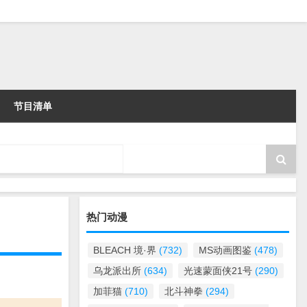
节目清单
热门动漫
BLEACH 境·界
(732)
MS动画图鉴
(478)
乌龙派出所
(634)
光速蒙面侠21号
(290)
加菲猫
(710)
北斗神拳
(294)