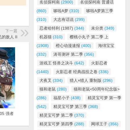
名侦探柯南
(2900)
名侦探柯南 普通话
(860)
哆啦A梦
(310)
哆啦A梦第三季
(310)
大志有话说
(299)
忍者哈特利 (1987)
(344)
未分类
(349)
下一篇
见的敌人 II
机器猫
(310)
樱桃小丸子 第二季 上
(1908)
橙心动漫速报
(400)
海绵宝宝
(332)
涛哥测评 第二季
(356)
游戏王 怪兽之决斗
(642)
火影忍者
(1440)
火影忍者 经典战役之卷
(336)
犬夜叉
(334)
猎人×猎人 重制版
(296)
猫和老鼠
(280)
猫和老鼠<50周年纪念版>
(286)
福星小子
(438)
精灵宝可梦 第一季
(542)
精灵宝可梦 第三季
(368)
 05 强者
精灵宝可梦 第二季
(370)
精灵宝可梦 第四季
(288)
网球王子
(356)