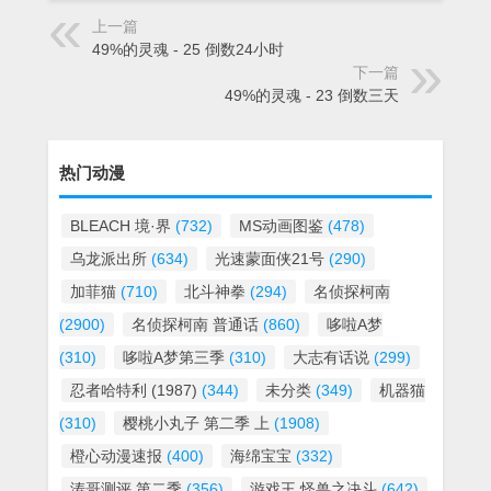
上一篇
49%的灵魂 - 25 倒数24小时
下一篇
49%的灵魂 - 23 倒数三天
热门动漫
BLEACH 境·界
(732)
MS动画图鉴
(478)
乌龙派出所
(634)
光速蒙面侠21号
(290)
加菲猫
(710)
北斗神拳
(294)
名侦探柯南
(2900)
名侦探柯南 普通话
(860)
哆啦A梦
(310)
哆啦A梦第三季
(310)
大志有话说
(299)
忍者哈特利 (1987)
(344)
未分类
(349)
机器猫
(310)
樱桃小丸子 第二季 上
(1908)
橙心动漫速报
(400)
海绵宝宝
(332)
涛哥测评 第二季
(356)
游戏王 怪兽之决斗
(642)