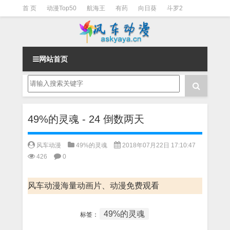
首 页
动漫Top50
航海王
有药
向日葵
斗罗2
斗罗3
火影
一拳超人
柯南
阴阳师
节目清单
网站首页
49%的灵魂 - 24 倒数两天
风车动漫
49%的灵魂
2018年07月22日 17:10:47
426
0
风车动漫海量动画片、动漫免费观看
49%的灵魂
标签：