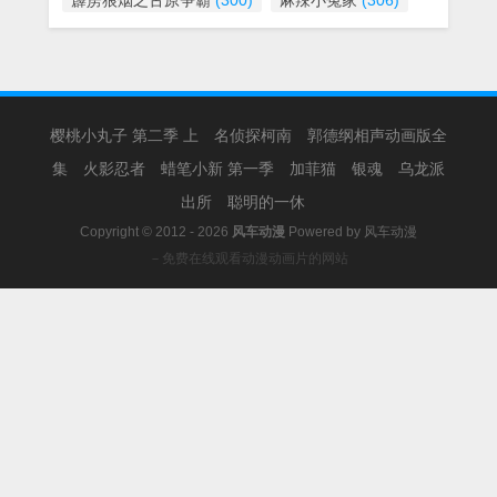
霹雳狼烟之古原争霸
(300)
麻辣小冤家
(306)
樱桃小丸子 第二季 上
名侦探柯南
郭德纲相声动画版全
集
火影忍者
蜡笔小新 第一季
加菲猫
银魂
乌龙派
出所
聪明的一休
Copyright © 2012 - 2026
风车动漫
Powered by
风车动漫
－免费在线观看动漫动画片的网站