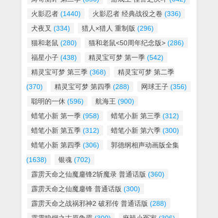
火影忍者
(1440)
火影忍者 经典战役之卷
(336)
犬夜叉
(334)
猎人×猎人 重制版
(296)
猫和老鼠
(280)
猫和老鼠<50周年纪念版>
(286)
福星小子
(438)
精灵宝可梦 第一季
(542)
精灵宝可梦 第三季
(368)
精灵宝可梦 第二季
(370)
精灵宝可梦 第四季
(288)
网球王子
(356)
聪明的一休
(596)
航海王
(900)
蜡笔小新 第一季
(958)
蜡笔小新 第三季
(312)
蜡笔小新 第五季
(312)
蜡笔小新 第六季
(300)
蜡笔小新 第四季
(306)
郭德纲相声动画版全集
(1638)
银魂
(702)
霹雳天命之仙魔鏖锋2斩魔录 普通话版
(360)
霹雳天命之仙魔鏖锋 普通话版
(300)
霹雳天命之战祸邪神2 破邪传 普通话版
(288)