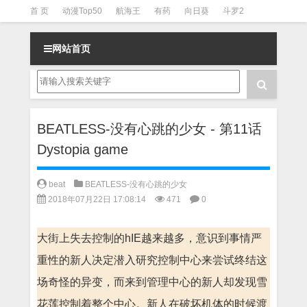
首 页
动漫Top50
航海王
有药
向日葵
斗罗2
斗罗3
火影
一拳超人
柯南
阴阳师
节目清单
网站首页
BEATLESS-没有心跳的少女 - 第11话
Dystopia game
beat
BEATLESS-没有心跳的少女
2018年07月22日 17:08:14
471
0
大街上失去控制的hIE越来越多，意识到事情严
重性的新人决定潜入研究控制中心来尝试终结这
场奇怪的异变，而来到管理中心的新人却发现雪
花莲控制着整个中心。新人在破坏机体的时候渡