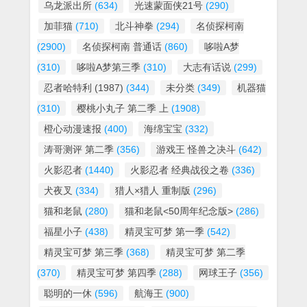
乌龙派出所
(634)
光速蒙面侠21号
(290)
加菲猫
(710)
北斗神拳
(294)
名侦探柯南
(2900)
名侦探柯南 普通话
(860)
哆啦A梦
(310)
哆啦A梦第三季
(310)
大志有话说
(299)
忍者哈特利 (1987)
(344)
未分类
(349)
机器猫
(310)
樱桃小丸子 第二季 上
(1908)
橙心动漫速报
(400)
海绵宝宝
(332)
涛哥测评 第二季
(356)
游戏王 怪兽之决斗
(642)
火影忍者
(1440)
火影忍者 经典战役之卷
(336)
犬夜叉
(334)
猎人×猎人 重制版
(296)
猫和老鼠
(280)
猫和老鼠<50周年纪念版>
(286)
福星小子
(438)
精灵宝可梦 第一季
(542)
精灵宝可梦 第三季
(368)
精灵宝可梦 第二季
(370)
精灵宝可梦 第四季
(288)
网球王子
(356)
聪明的一休
(596)
航海王
(900)