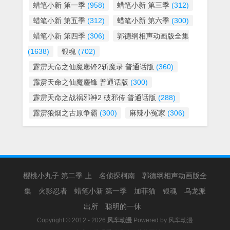
蜡笔小新 第一季
(958)
蜡笔小新 第三季
(312)
蜡笔小新 第五季
(312)
蜡笔小新 第六季
(300)
蜡笔小新 第四季
(306)
郭德纲相声动画版全集
(1638)
银魂
(702)
霹雳天命之仙魔鏖锋2斩魔录 普通话版
(360)
霹雳天命之仙魔鏖锋 普通话版
(300)
霹雳天命之战祸邪神2 破邪传 普通话版
(288)
霹雳狼烟之古原争霸
(300)
麻辣小冤家
(306)
樱桃小丸子 第二季 上
名侦探柯南
郭德纲相声动画版全
集
火影忍者
蜡笔小新 第一季
加菲猫
银魂
乌龙派
出所
聪明的一休
Copyright © 2012 - 2026
风车动漫
Powered by
风车动漫