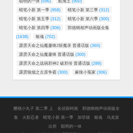
聪明的一休
(596)
航海王
(900)
蜡笔小新 第一季
(958)
蜡笔小新 第三季
(312)
蜡笔小新 第五季
(312)
蜡笔小新 第六季
(300)
蜡笔小新 第四季
(306)
郭德纲相声动画版全集
(1638)
银魂
(702)
霹雳天命之仙魔鏖锋2斩魔录 普通话版
(360)
霹雳天命之仙魔鏖锋 普通话版
(300)
霹雳天命之战祸邪神2 破邪传 普通话版
(288)
霹雳狼烟之古原争霸
(300)
麻辣小冤家
(306)
樱桃小丸子 第二季 上
名侦探柯南
郭德纲相声动画版全
集
火影忍者
蜡笔小新 第一季
加菲猫
银魂
乌龙派
出所
聪明的一休