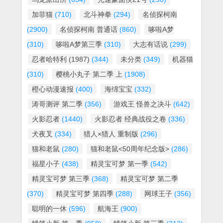
加菲猫
(710)
北斗神拳
(294)
名侦探柯南
(2900)
名侦探柯南 普通话
(860)
哆啦A梦
(310)
哆啦A梦第三季
(310)
大志有话说
(299)
忍者哈特利 (1987)
(344)
未分类
(349)
机器猫
(310)
樱桃小丸子 第二季 上
(1908)
橙心动漫速报
(400)
海绵宝宝
(332)
涛哥测评 第二季
(356)
游戏王 怪兽之决斗
(642)
火影忍者
(1440)
火影忍者 经典战役之卷
(336)
犬夜叉
(334)
猎人×猎人 重制版
(296)
猫和老鼠
(280)
猫和老鼠<50周年纪念版>
(286)
福星小子
(438)
精灵宝可梦 第一季
(542)
精灵宝可梦 第三季
(368)
精灵宝可梦 第二季
(370)
精灵宝可梦 第四季
(288)
网球王子
(356)
聪明的一休
(596)
航海王
(900)