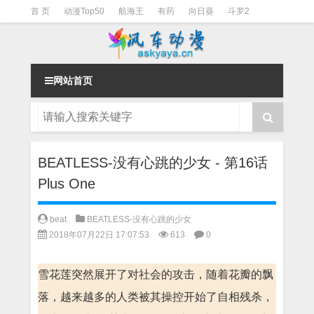
首 页
动漫Top50
航海王
有药
向日葵
斗罗2
斗罗3
火影
一拳超人
柯南
阴阳师
节目清单
网站首页
BEATLESS-没有心跳的少女 - 第16话
Plus One
beat
BEATLESS-没有心跳的少女
2018年07月22日 17:07:53
613
0
雪花莲突然展开了对社会的攻击，随着花瓣的飘
落，越来越多的人类被其操控开始了自相残杀，