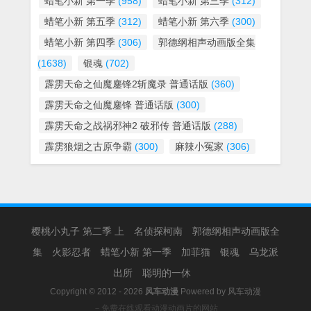
蜡笔小新 第一季
(958)
蜡笔小新 第三季
(312)
蜡笔小新 第五季
(312)
蜡笔小新 第六季
(300)
蜡笔小新 第四季
(306)
郭德纲相声动画版全集
(1638)
银魂
(702)
霹雳天命之仙魔鏖锋2斩魔录 普通话版
(360)
霹雳天命之仙魔鏖锋 普通话版
(300)
霹雳天命之战祸邪神2 破邪传 普通话版
(288)
霹雳狼烟之古原争霸
(300)
麻辣小冤家
(306)
樱桃小丸子 第二季 上
名侦探柯南
郭德纲相声动画版全
集
火影忍者
蜡笔小新 第一季
加菲猫
银魂
乌龙派
出所
聪明的一休
Copyright © 2012 - 2026
风车动漫
Powered by
风车动漫
－免费在线观看动漫动画片的网站