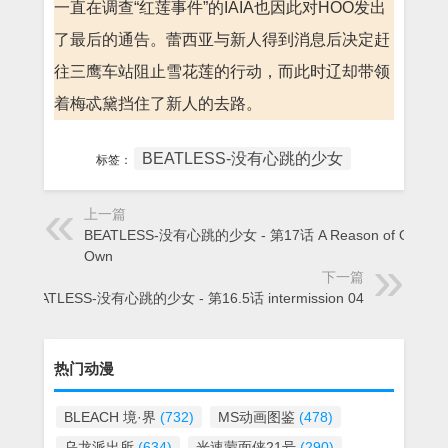
一直在调查“红莲事件”的IAIA也因此对HOO发出
了最后的通告。蕾西亚与新人得到消息后决定赶
往三鹰车站阻止雪花莲的行动，而此时辽却带领
着梅忒黛挡住了新人的去路。
BEATLESS-没有心跳的少女
标签：
上一篇
BEATLESS-没有心跳的少女 - 第17话 A Reason of Our
Own
下一篇
BEATLESS-没有心跳的少女 - 第16.5话 intermission 04
热门动漫
BLEACH 境·界
(732)
MS动画图鉴
(478)
乌龙派出所
(634)
光速蒙面侠21号
(290)