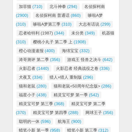
加菲猫
(710)
北斗神拳
(294)
名侦探柯南
(2900)
名侦探柯南 普通话
(860)
哆啦A梦
(310)
哆啦A梦第三季
(310)
大志有话说
(299)
忍者哈特利 (1987)
(344)
未分类
(349)
机器猫
(310)
樱桃小丸子 第二季 上
(1908)
橙心动漫速报
(400)
海绵宝宝
(332)
涛哥测评 第二季
(356)
游戏王 怪兽之决斗
(642)
火影忍者
(1440)
火影忍者 经典战役之卷
(336)
犬夜叉
(334)
猎人×猎人 重制版
(296)
猫和老鼠
(280)
猫和老鼠<50周年纪念版>
(286)
福星小子
(438)
精灵宝可梦 第一季
(542)
精灵宝可梦 第三季
(368)
精灵宝可梦 第二季
(370)
精灵宝可梦 第四季
(288)
网球王子
(356)
聪明的一休
(596)
航海王
(900)
蜡笔小新 第一季
(958)
蜡笔小新 第三季
(312)