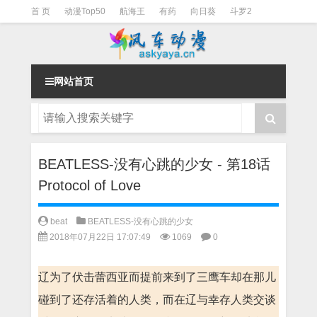
首 页
动漫Top50
航海王
有药
向日葵
斗罗2
斗罗3
火影
一拳超人
柯南
阴阳师
节目清单
网站首页
BEATLESS-没有心跳的少女 - 第18话
Protocol of Love
beat
BEATLESS-没有心跳的少女
2018年07月22日 17:07:49
1069
0
辽为了伏击蕾西亚而提前来到了三鹰车却在那儿
碰到了还存活着的人类，而在辽与幸存人类交谈