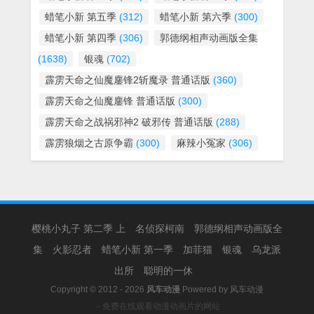
蜡笔小新 第五季
(312)
蜡笔小新 第六季
(300)
蜡笔小新 第四季
(306)
郭德纲相声动画版全集
(1638)
银魂
(702)
霹雳天命之仙魔鏖锋2斩魔录 普通话版
(360)
霹雳天命之仙魔鏖锋 普通话版
(300)
霹雳天命之战祸邪神2 破邪传 普通话版
(288)
霹雳狼烟之古原争霸
(300)
麻辣小冤家
(306)
樱桃小丸子 第二季 上
名侦探柯南
郭德纲相声动画版全
集
火影忍者
蜡笔小新 第一季
加菲猫
银魂
乌龙派
出所
聪明的一休
Copyright © 2012 - 2026
风车动漫
Powered by
风车动漫
－免费在线观看动漫动画片的网站