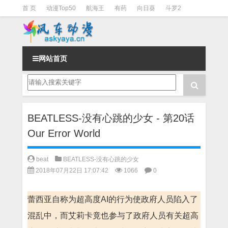
首 页
动漫Top50
航海王
有药
向日葵
斗罗2
斗罗3
火影
一拳超人
柯南
阴阳师
节目清单
网站首页
BEATLESS-没有心跳的少女 - 第20话
Our Error World
beat
BEATLESS-没有心跳的少女
2018年07月22日 17:07:42
1066
0
蕾西亚自称为超高度AI的行为使政府人员陷入了
混乱中，而艾莉卡竟也参与了政府人员有关超高