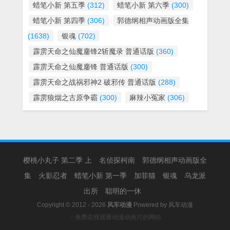
蜡笔小新 第五季
(312)
蜡笔小新 第六季
(300)
蜡笔小新 第四季
(306)
郭德纲相声动画版全集
(1638)
银魂
(702)
霹雳天命之仙魔鏖锋2斩魔录 普通话版
(360)
霹雳天命之仙魔鏖锋 普通话版
(300)
霹雳天命之战祸邪神2 破邪传 普通话版
(288)
霹雳狼烟之古原争霸
(300)
麻辣小冤家
(306)
樱桃小丸子 第二季 上
名侦探柯南
郭德纲相声动画版全
集
火影忍者
蜡笔小新 第一季
加菲猫
银魂
乌龙派
出所
聪明的一休
Copyright © 2012 - 2026
风车动漫
Powered by
风车动漫
－免费在线观看动漫动画片的网站