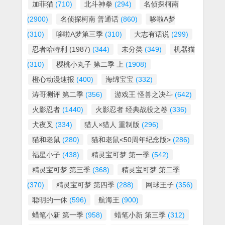
加菲猫
(710)
北斗神拳
(294)
名侦探柯南
(2900)
名侦探柯南 普通话
(860)
哆啦A梦
(310)
哆啦A梦第三季
(310)
大志有话说
(299)
忍者哈特利 (1987)
(344)
未分类
(349)
机器猫
(310)
樱桃小丸子 第二季 上
(1908)
橙心动漫速报
(400)
海绵宝宝
(332)
涛哥测评 第二季
(356)
游戏王 怪兽之决斗
(642)
火影忍者
(1440)
火影忍者 经典战役之卷
(336)
犬夜叉
(334)
猎人×猎人 重制版
(296)
猫和老鼠
(280)
猫和老鼠<50周年纪念版>
(286)
福星小子
(438)
精灵宝可梦 第一季
(542)
精灵宝可梦 第三季
(368)
精灵宝可梦 第二季
(370)
精灵宝可梦 第四季
(288)
网球王子
(356)
聪明的一休
(596)
航海王
(900)
蜡笔小新 第一季
(958)
蜡笔小新 第三季
(312)