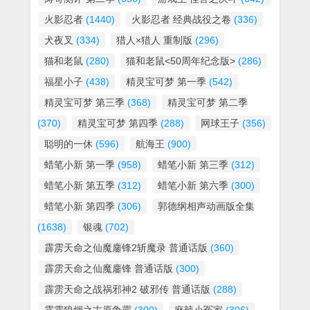
火影忍者
(1440)
火影忍者 经典战役之卷
(336)
犬夜叉
(334)
猎人×猎人 重制版
(296)
猫和老鼠
(280)
猫和老鼠<50周年纪念版>
(286)
福星小子
(438)
精灵宝可梦 第一季
(542)
精灵宝可梦 第三季
(368)
精灵宝可梦 第二季
(370)
精灵宝可梦 第四季
(288)
网球王子
(356)
聪明的一休
(596)
航海王
(900)
蜡笔小新 第一季
(958)
蜡笔小新 第三季
(312)
蜡笔小新 第五季
(312)
蜡笔小新 第六季
(300)
蜡笔小新 第四季
(306)
郭德纲相声动画版全集
(1638)
银魂
(702)
霹雳天命之仙魔鏖锋2斩魔录 普通话版
(360)
霹雳天命之仙魔鏖锋 普通话版
(300)
霹雳天命之战祸邪神2 破邪传 普通话版
(288)