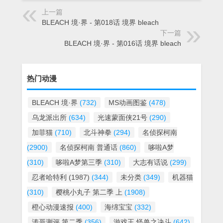
上一篇
BLEACH 境·界 - 第018话 境界 bleach
下一篇
BLEACH 境·界 - 第016话 境界 bleach
热门动漫
BLEACH 境·界
(732)
MS动画图鉴
(478)
乌龙派出所
(634)
光速蒙面侠21号
(290)
加菲猫
(710)
北斗神拳
(294)
名侦探柯南
(2900)
名侦探柯南 普通话
(860)
哆啦A梦
(310)
哆啦A梦第三季
(310)
大志有话说
(299)
忍者哈特利 (1987)
(344)
未分类
(349)
机器猫
(310)
樱桃小丸子 第二季 上
(1908)
橙心动漫速报
(400)
海绵宝宝
(332)
涛哥测评 第二季
(356)
游戏王 怪兽之决斗
(642)