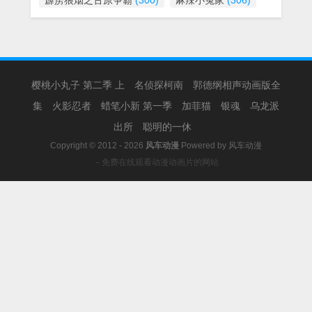
霹雳狼烟之古原争霸
(300)
麻辣小冤家
(306)
樱桃小丸子 第二季 上
名侦探柯南
郭德纲相声动画版全
集
火影忍者
蜡笔小新 第一季
加菲猫
银魂
乌龙派
出所
聪明的一休
Copyright © 2012 - 2026
风车动漫
Powered by
风车动漫
－免费在线观看动漫动画片的网站