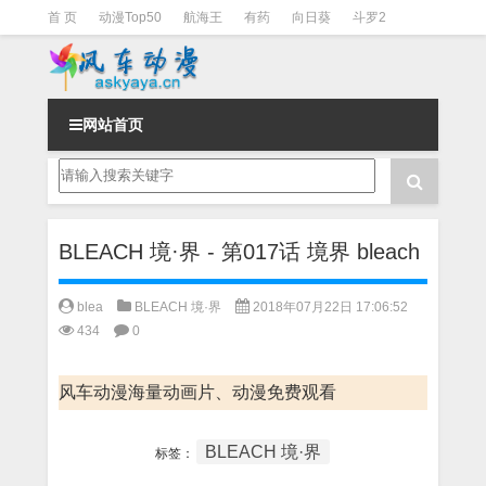
首 页
动漫Top50
航海王
有药
向日葵
斗罗2
斗罗3
火影
一拳超人
柯南
阴阳师
节目清单
网站首页
BLEACH 境·界 - 第017话 境界 bleach
blea
BLEACH 境·界
2018年07月22日 17:06:52
434
0
风车动漫海量动画片、动漫免费观看
BLEACH 境·界
标签：