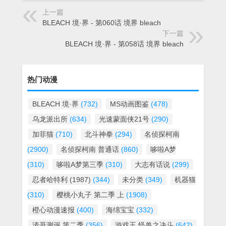
上一篇
BLEACH 境·界 - 第060话 境界 bleach
下一篇
BLEACH 境·界 - 第058话 境界 bleach
热门动漫
BLEACH 境·界
(732)
MS动画图鉴
(478)
乌龙派出所
(634)
光速蒙面侠21号
(290)
加菲猫
(710)
北斗神拳
(294)
名侦探柯南
(2900)
名侦探柯南 普通话
(860)
哆啦A梦
(310)
哆啦A梦第三季
(310)
大志有话说
(299)
忍者哈特利 (1987)
(344)
未分类
(349)
机器猫
(310)
樱桃小丸子 第二季 上
(1908)
橙心动漫速报
(400)
海绵宝宝
(332)
涛哥测评 第二季
(356)
游戏王 怪兽之决斗
(642)