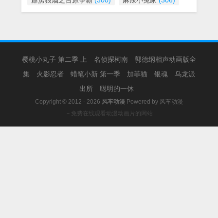
霹雳狼烟之古原争霸
(300)
麻辣小冤家
(306)
樱桃小丸子 第二季 上
名侦探柯南
郭德纲相声动画版全
集
火影忍者
蜡笔小新 第一季
加菲猫
银魂
乌龙派
出所
聪明的一休
Copyright © 2012 - 2026
风车动漫
Powered by
风车动漫
－免费在线观看动漫动画片的网站