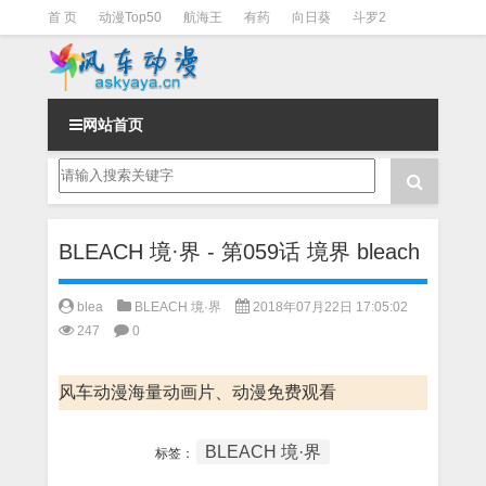
首 页
动漫Top50
航海王
有药
向日葵
斗罗2
斗罗3
火影
一拳超人
柯南
阴阳师
节目清单
网站首页
BLEACH 境·界 - 第059话 境界 bleach
blea
BLEACH 境·界
2018年07月22日 17:05:02
247
0
风车动漫海量动画片、动漫免费观看
BLEACH 境·界
标签：