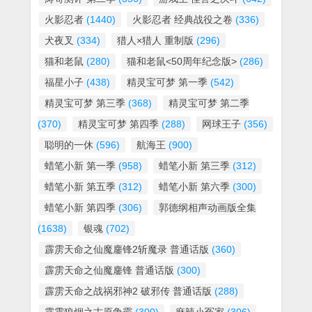
火影忍者
(1440)
火影忍者 经典战役之卷
(336)
犬夜叉
(334)
猎人×猎人 重制版
(296)
猫和老鼠
(280)
猫和老鼠<50周年纪念版>
(286)
福星小子
(438)
精灵宝可梦 第一季
(542)
精灵宝可梦 第三季
(368)
精灵宝可梦 第二季
(370)
精灵宝可梦 第四季
(288)
网球王子
(356)
聪明的一休
(596)
航海王
(900)
蜡笔小新 第一季
(958)
蜡笔小新 第三季
(312)
蜡笔小新 第五季
(312)
蜡笔小新 第六季
(300)
蜡笔小新 第四季
(306)
郭德纲相声动画版全集
(1638)
银魂
(702)
霹雳天命之仙魔鏖锋2斩魔录 普通话版
(360)
霹雳天命之仙魔鏖锋 普通话版
(300)
霹雳天命之战祸邪神2 破邪传 普通话版
(288)