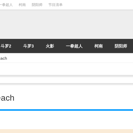
一拳超人
柯南
阴阳师
节目清单
斗罗2
斗罗3
火影
一拳超人
柯南
阴阳师
ach
ach