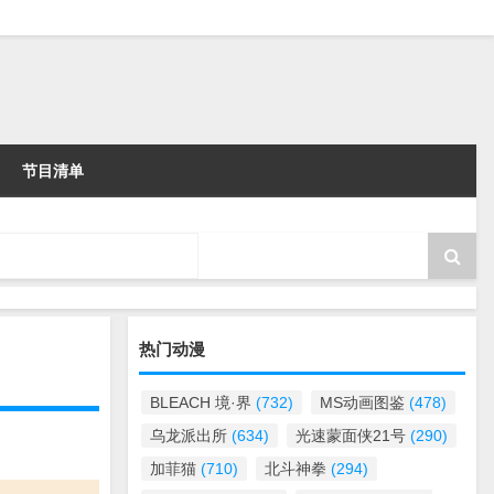
节目清单
热门动漫
BLEACH 境·界
(732)
MS动画图鉴
(478)
乌龙派出所
(634)
光速蒙面侠21号
(290)
加菲猫
(710)
北斗神拳
(294)