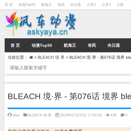
首 页
动漫Top50
航海王
有药
向日葵
斗罗2
斗罗3
火影
首 页
动漫Top50
航海王
有药
向日葵
当前位置：
>
BLEACH 境·界
>
BLEACH 境·界 - 第076话 境界 ble
BLEACH 境·界 - 第076话 境界 ble
blea
BLEACH 境·界
2018年07月22日 17:04:18
436
0