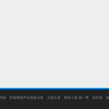
柯南
郭德纲相声动画版全集
火影忍者
蜡笔小新 第一季
加菲猫