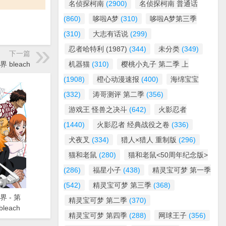
名侦探柯南
(2900)
名侦探柯南 普通话
(860)
哆啦A梦
(310)
哆啦A梦第三季
(310)
大志有话说
(299)
忍者哈特利 (1987)
(344)
未分类
(349)
下一篇
界 bleach
机器猫
(310)
樱桃小丸子 第二季 上
(1908)
橙心动漫速报
(400)
海绵宝宝
(332)
涛哥测评 第二季
(356)
游戏王 怪兽之决斗
(642)
火影忍者
(1440)
火影忍者 经典战役之卷
(336)
犬夜叉
(334)
猎人×猎人 重制版
(296)
猫和老鼠
(280)
猫和老鼠<50周年纪念版>
(286)
福星小子
(438)
精灵宝可梦 第一季
(542)
精灵宝可梦 第三季
(368)
界 - 第
精灵宝可梦 第二季
(370)
leach
精灵宝可梦 第四季
(288)
网球王子
(356)