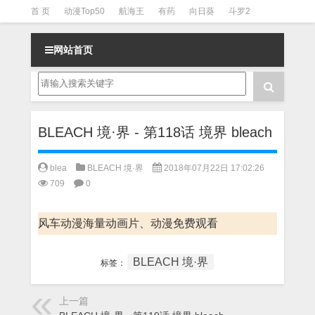
首 页
动漫Top50
航海王
有药
向日葵
斗罗2
斗罗3
火影
一拳超人
柯南
阴阳师
节目清单
网站首页
BLEACH 境·界 - 第118话 境界 bleach
blea
BLEACH 境·界
2018年07月22日 17:02:26
709
0
风车动漫海量动画片、动漫免费观看
BLEACH 境·界
标签：
上一篇