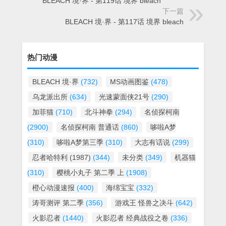
BLEACH 境·界 - 第119话 境界 bleach
下一篇
BLEACH 境·界 - 第117话 境界 bleach
热门动漫
BLEACH 境·界
(732)
MS动画图鉴
(478)
乌龙派出所
(634)
光速蒙面侠21号
(290)
加菲猫
(710)
北斗神拳
(294)
名侦探柯南
(2900)
名侦探柯南 普通话
(860)
哆啦A梦
(310)
哆啦A梦第三季
(310)
大志有话说
(299)
忍者哈特利 (1987)
(344)
未分类
(349)
机器猫
(310)
樱桃小丸子 第二季 上
(1908)
橙心动漫速报
(400)
海绵宝宝
(332)
涛哥测评 第二季
(356)
游戏王 怪兽之决斗
(642)
火影忍者
(1440)
火影忍者 经典战役之卷
(336)