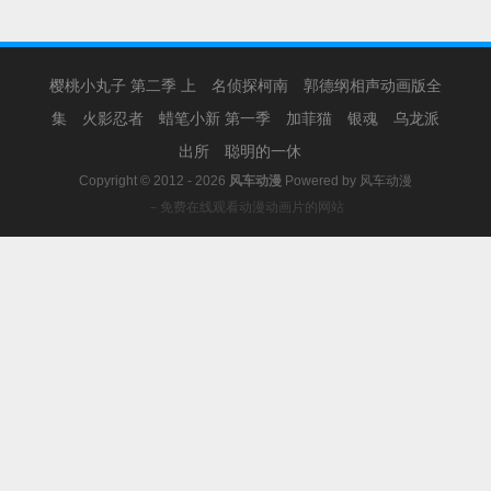
樱桃小丸子 第二季 上
名侦探柯南
郭德纲相声动画版全
集
火影忍者
蜡笔小新 第一季
加菲猫
银魂
乌龙派
出所
聪明的一休
Copyright © 2012 - 2026
风车动漫
Powered by
风车动漫
－免费在线观看动漫动画片的网站