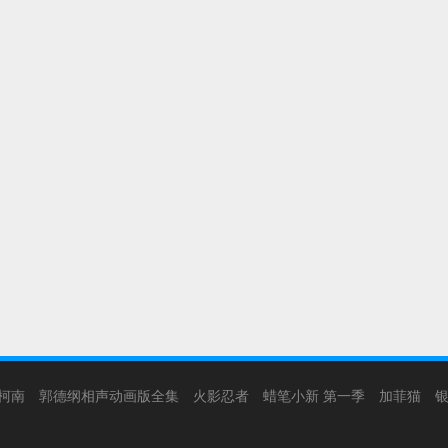
柯南
郭德纲相声动画版全集
火影忍者
蜡笔小新 第一季
加菲猫