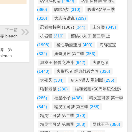
名侦探柯南
(2900)
名侦探柯南 普通话
(860)
哆啦A梦
(310)
哆啦A梦第三季
(310)
大志有话说
(299)
忍者哈特利 (1987)
(344)
未分类
(349)
下一篇
界 bleach
机器猫
(310)
樱桃小丸子 第二季 上
(1908)
橙心动漫速报
(400)
海绵宝宝
界 - 第
(332)
涛哥测评 第二季
(356)
leach
游戏王 怪兽之决斗
(642)
火影忍者
(1440)
火影忍者 经典战役之卷
(336)
犬夜叉
(334)
猎人×猎人 重制版
(296)
猫和老鼠
(280)
猫和老鼠<50周年纪念版>
(286)
福星小子
(438)
精灵宝可梦 第一季
(542)
精灵宝可梦 第三季
(368)
精灵宝可梦 第二季
(370)
精灵宝可梦 第四季
(288)
网球王子
(356)