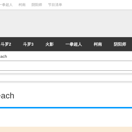
一拳超人
柯南
阴阳师
节目清单
斗罗2
斗罗3
火影
一拳超人
柯南
阴阳师
ach
ach