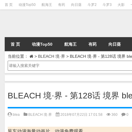
首 页
动漫Top50
航海王
有药
向日葵
斗罗2
斗罗3
火影
首 页
动漫Top50
航海王
有药
向日葵
当前位置：
>
BLEACH 境·界
>
BLEACH 境·界 - 第128话 境界 ble
BLEACH 境·界 - 第128话 境界 ble
blea
BLEACH 境·界
2018年07月22日 17:01:58
360
0
风车动漫海量动画片、动漫免费观看