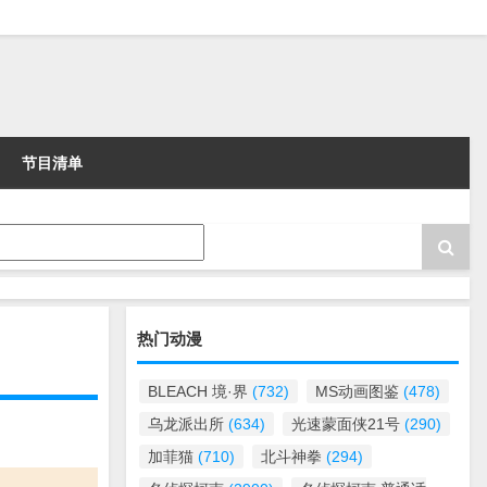
节目清单
热门动漫
BLEACH 境·界
(732)
MS动画图鉴
(478)
乌龙派出所
(634)
光速蒙面侠21号
(290)
加菲猫
(710)
北斗神拳
(294)