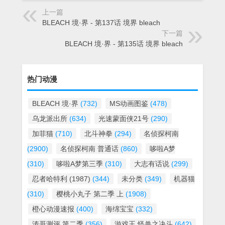
上一篇
BLEACH 境·界 - 第137话 境界 bleach
下一篇
BLEACH 境·界 - 第135话 境界 bleach
热门动漫
BLEACH 境·界
(732)
MS动画图鉴
(478)
乌龙派出所
(634)
光速蒙面侠21号
(290)
加菲猫
(710)
北斗神拳
(294)
名侦探柯南
(2900)
名侦探柯南 普通话
(860)
哆啦A梦
(310)
哆啦A梦第三季
(310)
大志有话说
(299)
忍者哈特利 (1987)
(344)
未分类
(349)
机器猫
(310)
樱桃小丸子 第二季 上
(1908)
橙心动漫速报
(400)
海绵宝宝
(332)
涛哥测评 第二季
(356)
游戏王 怪兽之决斗
(642)