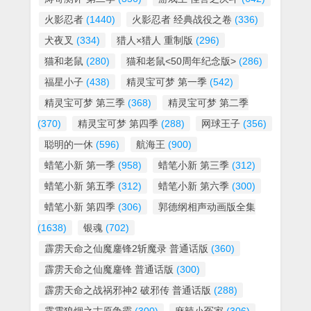
火影忍者
(1440)
火影忍者 经典战役之卷
(336)
犬夜叉
(334)
猎人×猎人 重制版
(296)
猫和老鼠
(280)
猫和老鼠<50周年纪念版>
(286)
福星小子
(438)
精灵宝可梦 第一季
(542)
精灵宝可梦 第三季
(368)
精灵宝可梦 第二季
(370)
精灵宝可梦 第四季
(288)
网球王子
(356)
聪明的一休
(596)
航海王
(900)
蜡笔小新 第一季
(958)
蜡笔小新 第三季
(312)
蜡笔小新 第五季
(312)
蜡笔小新 第六季
(300)
蜡笔小新 第四季
(306)
郭德纲相声动画版全集
(1638)
银魂
(702)
霹雳天命之仙魔鏖锋2斩魔录 普通话版
(360)
霹雳天命之仙魔鏖锋 普通话版
(300)
霹雳天命之战祸邪神2 破邪传 普通话版
(288)