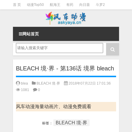
首 页
动漫Top50
航海王
有药
向日葵
斗罗2
斗罗3
火影
一拳超人
柯南
阴阳师
节目清单
网站首页
BLEACH 境·界 - 第136话 境界 bleach
blea
BLEACH 境·界
2018年07月22日 17:01:36
1081
0
风车动漫海量动画片、动漫免费观看
BLEACH 境·界
标签：