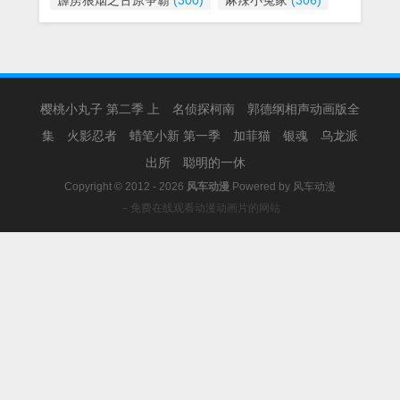
霹雳狼烟之古原争霸
(300)
麻辣小冤家
(306)
樱桃小丸子 第二季 上
名侦探柯南
郭德纲相声动画版全
集
火影忍者
蜡笔小新 第一季
加菲猫
银魂
乌龙派
出所
聪明的一休
Copyright © 2012 - 2026
风车动漫
Powered by
风车动漫
－免费在线观看动漫动画片的网站