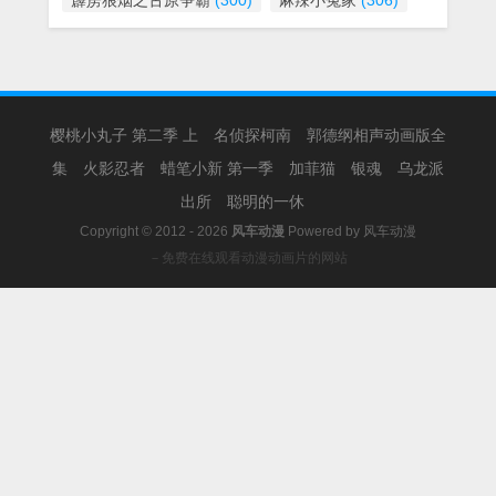
霹雳狼烟之古原争霸
(300)
麻辣小冤家
(306)
樱桃小丸子 第二季 上
名侦探柯南
郭德纲相声动画版全
集
火影忍者
蜡笔小新 第一季
加菲猫
银魂
乌龙派
出所
聪明的一休
Copyright © 2012 - 2026
风车动漫
Powered by
风车动漫
－免费在线观看动漫动画片的网站