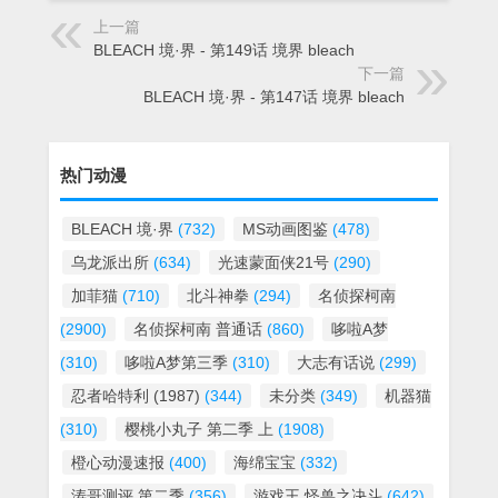
上一篇
BLEACH 境·界 - 第149话 境界 bleach
下一篇
BLEACH 境·界 - 第147话 境界 bleach
热门动漫
BLEACH 境·界
(732)
MS动画图鉴
(478)
乌龙派出所
(634)
光速蒙面侠21号
(290)
加菲猫
(710)
北斗神拳
(294)
名侦探柯南
(2900)
名侦探柯南 普通话
(860)
哆啦A梦
(310)
哆啦A梦第三季
(310)
大志有话说
(299)
忍者哈特利 (1987)
(344)
未分类
(349)
机器猫
(310)
樱桃小丸子 第二季 上
(1908)
橙心动漫速报
(400)
海绵宝宝
(332)
涛哥测评 第二季
(356)
游戏王 怪兽之决斗
(642)