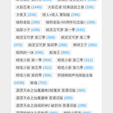
火影忍者
(1440)
火影忍者 经典战役之卷
(336)
犬夜叉
(334)
猎人×猎人 重制版
(296)
猫和老鼠
(280)
猫和老鼠<50周年纪念版>
(286)
福星小子
(438)
精灵宝可梦 第一季
(542)
精灵宝可梦 第三季
(368)
精灵宝可梦 第二季
(370)
精灵宝可梦 第四季
(288)
网球王子
(356)
聪明的一休
(596)
航海王
(900)
蜡笔小新 第一季
(958)
蜡笔小新 第三季
(312)
蜡笔小新 第五季
(312)
蜡笔小新 第六季
(300)
蜡笔小新 第四季
(306)
郭德纲相声动画版全集
(1638)
银魂
(702)
霹雳天命之仙魔鏖锋2斩魔录 普通话版
(360)
霹雳天命之仙魔鏖锋 普通话版
(300)
霹雳天命之战祸邪神2 破邪传 普通话版
(288)