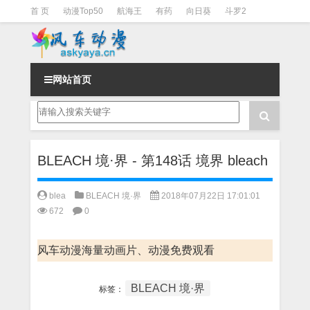
首 页
动漫Top50
航海王
有药
向日葵
斗罗2
斗罗3
火影
一拳超人
柯南
阴阳师
节目清单
网站首页
BLEACH 境·界 - 第148话 境界 bleach
blea
BLEACH 境·界
2018年07月22日 17:01:01
672
0
风车动漫海量动画片、动漫免费观看
BLEACH 境·界
标签：