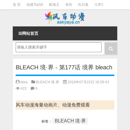
首 页
动漫Top50
航海王
有药
向日葵
斗罗2
斗罗3
火影
一拳超人
柯南
阴阳师
节目清单
网站首页
BLEACH 境·界 - 第177话 境界 bleach
blea
BLEACH 境·界
2018年07月22日 16:59:43
422
0
风车动漫海量动画片、动漫免费观看
BLEACH 境·界
标签：