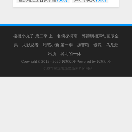
霹雳狼烟之古原争霸
(300)
麻辣小冤家
(306)
樱桃小丸子 第二季 上
名侦探柯南
郭德纲相声动画版全
集
火影忍者
蜡笔小新 第一季
加菲猫
银魂
乌龙派
出所
聪明的一休
Copyright © 2012 - 2026
风车动漫
Powered by
风车动漫
－免费在线观看动漫动画片的网站