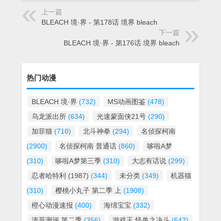
上一篇
BLEACH 境·界 - 第178话 境界 bleach
下一篇
BLEACH 境·界 - 第176话 境界 bleach
热门动漫
BLEACH 境·界
(732)
MS动画图鉴
(478)
乌龙派出所
(634)
光速蒙面侠21号
(290)
加菲猫
(710)
北斗神拳
(294)
名侦探柯南
(2900)
名侦探柯南 普通话
(860)
哆啦A梦
(310)
哆啦A梦第三季
(310)
大志有话说
(299)
忍者哈特利 (1987)
(344)
未分类
(349)
机器猫
(310)
樱桃小丸子 第二季 上
(1908)
橙心动漫速报
(400)
海绵宝宝
(332)
涛哥测评 第二季
(356)
游戏王 怪兽之决斗
(642)