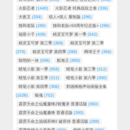
火影忍者
(1440)
火影忍者 经典战役之卷
(336)
犬夜叉
(334)
猎人×猎人 重制版
(296)
猫和老鼠
(280)
猫和老鼠<50周年纪念版>
(286)
福星小子
(438)
精灵宝可梦 第一季
(542)
精灵宝可梦 第三季
(368)
精灵宝可梦 第二季
(370)
精灵宝可梦 第四季
(288)
网球王子
(356)
聪明的一休
(596)
航海王
(900)
蜡笔小新 第一季
(958)
蜡笔小新 第三季
(312)
蜡笔小新 第五季
(312)
蜡笔小新 第六季
(300)
蜡笔小新 第四季
(306)
郭德纲相声动画版全集
(1638)
银魂
(702)
霹雳天命之仙魔鏖锋2斩魔录 普通话版
(360)
霹雳天命之仙魔鏖锋 普通话版
(300)
霹雳天命之战祸邪神2 破邪传 普通话版
(288)