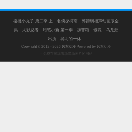
樱桃小丸子 第二季 上
名侦探柯南
郭德纲相声动画版全
集
火影忍者
蜡笔小新 第一季
加菲猫
银魂
乌龙派
出所
聪明的一休
Copyright © 2012 - 2026
风车动漫
Powered by
风车动漫
－免费在线观看动漫动画片的网站