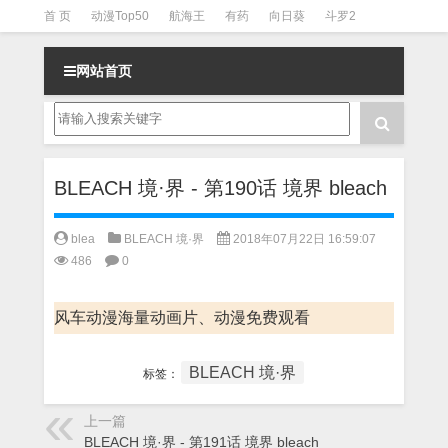
首 页
动漫Top50
航海王
有药
向日葵
斗罗2
斗罗3
火影
一拳超人
柯南
阴阳师
节目清单
网站首页
BLEACH 境·界 - 第190话 境界 bleach
blea
BLEACH 境·界
2018年07月22日 16:59:07
486
0
风车动漫海量动画片、动漫免费观看
BLEACH 境·界
标签：
上一篇
BLEACH 境·界 - 第191话 境界 bleach