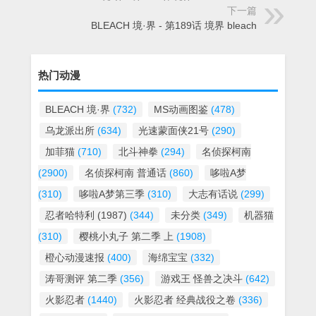
下一篇
BLEACH 境·界 - 第189话 境界 bleach
热门动漫
BLEACH 境·界
(732)
MS动画图鉴
(478)
乌龙派出所
(634)
光速蒙面侠21号
(290)
加菲猫
(710)
北斗神拳
(294)
名侦探柯南
(2900)
名侦探柯南 普通话
(860)
哆啦A梦
(310)
哆啦A梦第三季
(310)
大志有话说
(299)
忍者哈特利 (1987)
(344)
未分类
(349)
机器猫
(310)
樱桃小丸子 第二季 上
(1908)
橙心动漫速报
(400)
海绵宝宝
(332)
涛哥测评 第二季
(356)
游戏王 怪兽之决斗
(642)
火影忍者
(1440)
火影忍者 经典战役之卷
(336)