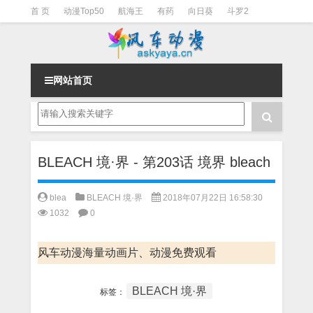
首 页
动漫Top50
航海王
有药
向日葵
斗罗2
斗罗3
火影
一拳超人
柯南
阴阳师
节目清单
网站首页
BLEACH 境·界 - 第203话 境界 bleach
blea
BLEACH 境·界
2018年07月22日 16:58:30
1032
0
风车动漫海量动画片、动漫免费观看
BLEACH 境·界
标签：