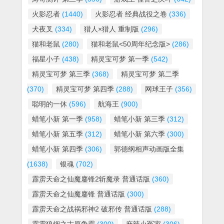
火影忍者
(1440)
火影忍者 经典战役之卷
(336)
犬夜叉
(334)
猎人×猎人 重制版
(296)
猫和老鼠
(280)
猫和老鼠<50周年纪念版>
(286)
福星小子
(438)
精灵宝可梦 第一季
(542)
精灵宝可梦 第三季
(368)
精灵宝可梦 第二季
(370)
精灵宝可梦 第四季
(288)
网球王子
(356)
聪明的一休
(596)
航海王
(900)
蜡笔小新 第一季
(958)
蜡笔小新 第三季
(312)
蜡笔小新 第五季
(312)
蜡笔小新 第六季
(300)
蜡笔小新 第四季
(306)
郭德纲相声动画版全集
(1638)
银魂
(702)
霹雳天命之仙魔鏖锋2斩魔录 普通话版
(360)
霹雳天命之仙魔鏖锋 普通话版
(300)
霹雳天命之战祸邪神2 破邪传 普通话版
(288)