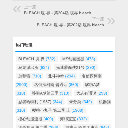
上一篇
BLEACH 境·界 - 第204话 境界 bleach
下一篇
BLEACH 境·界 - 第202话 境界 bleach
热门动漫
BLEACH 境·界
(732)
MS动画图鉴
(478)
乌龙派出所
(634)
光速蒙面侠21号
(290)
加菲猫
(710)
北斗神拳
(294)
名侦探柯南
(2900)
名侦探柯南 普通话
(860)
哆啦A梦
(310)
哆啦A梦第三季
(310)
大志有话说
(299)
忍者哈特利 (1987)
(344)
未分类
(349)
机器猫
(310)
樱桃小丸子 第二季 上
(1908)
橙心动漫速报
(400)
海绵宝宝
(332)
涛哥测评 第二季
(356)
游戏王 怪兽之决斗
(642)