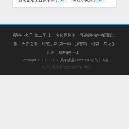
霹雳狼烟之古原争霸
(300)
麻辣小冤家
(306)
樱桃小丸子 第二季 上
名侦探柯南
郭德纲相声动画版全
集
火影忍者
蜡笔小新 第一季
加菲猫
银魂
乌龙派
出所
聪明的一休
Copyright © 2012 - 2026
风车动漫
Powered by
风车动漫
－免费在线观看动漫动画片的网站