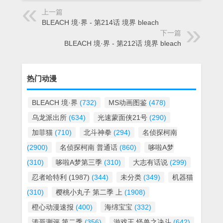
上一篇
BLEACH 境·界 - 第214话 境界 bleach
下一篇
BLEACH 境·界 - 第212话 境界 bleach
热门动漫
BLEACH 境·界
(732)
MS动画图鉴
(478)
乌龙派出所
(634)
光速蒙面侠21号
(290)
加菲猫
(710)
北斗神拳
(294)
名侦探柯南
(2900)
名侦探柯南 普通话
(860)
哆啦A梦
(310)
哆啦A梦第三季
(310)
大志有话说
(299)
忍者哈特利 (1987)
(344)
未分类
(349)
机器猫
(310)
樱桃小丸子 第二季 上
(1908)
橙心动漫速报
(400)
海绵宝宝
(332)
涛哥测评 第二季
(356)
游戏王 怪兽之决斗
(642)