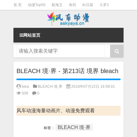
首 页
动漫Top50
航海王
有药
向日葵
斗罗2
斗罗3
火影
一拳超人
柯南
阴阳师
节目清单
网站首页
BLEACH 境·界 - 第213话 境界 bleach
blea
BLEACH 境·界
2018年07月22日 16:58:01
509
0
风车动漫海量动画片、动漫免费观看
BLEACH 境·界
标签：