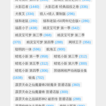
火影忍者
(1440)
火影忍者 经典战役之卷
(336)
犬夜叉
(334)
猎人×猎人 重制版
(296)
猫和老鼠
(280)
猫和老鼠<50周年纪念版>
(286)
福星小子
(438)
精灵宝可梦 第一季
(542)
精灵宝可梦 第三季
(368)
精灵宝可梦 第二季
(370)
精灵宝可梦 第四季
(288)
网球王子
(356)
聪明的一休
(596)
航海王
(900)
蜡笔小新 第一季
(958)
蜡笔小新 第三季
(312)
蜡笔小新 第五季
(312)
蜡笔小新 第六季
(300)
蜡笔小新 第四季
(306)
郭德纲相声动画版全集
(1638)
银魂
(702)
霹雳天命之仙魔鏖锋2斩魔录 普通话版
(360)
霹雳天命之仙魔鏖锋 普通话版
(300)
霹雳天命之战祸邪神2 破邪传 普通话版
(288)