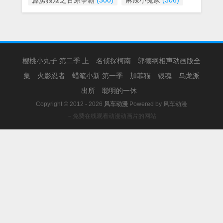
霹雳狼烟之古原争霸
(300)
麻辣小冤家
(306)
樱桃小丸子 第二季 上
名侦探柯南
郭德纲相声动画版全
集
火影忍者
蜡笔小新 第一季
加菲猫
银魂
乌龙派
出所
聪明的一休
Copyright © 2012 - 2026
风车动漫
Powered by
风车动漫
－免费在线观看动漫动画片的网站