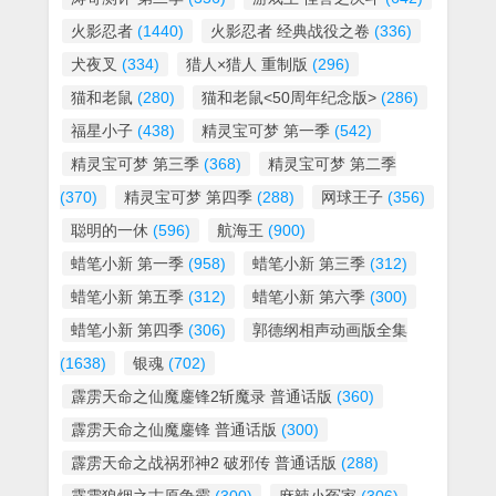
火影忍者
(1440)
火影忍者 经典战役之卷
(336)
犬夜叉
(334)
猎人×猎人 重制版
(296)
猫和老鼠
(280)
猫和老鼠<50周年纪念版>
(286)
福星小子
(438)
精灵宝可梦 第一季
(542)
精灵宝可梦 第三季
(368)
精灵宝可梦 第二季
(370)
精灵宝可梦 第四季
(288)
网球王子
(356)
聪明的一休
(596)
航海王
(900)
蜡笔小新 第一季
(958)
蜡笔小新 第三季
(312)
蜡笔小新 第五季
(312)
蜡笔小新 第六季
(300)
蜡笔小新 第四季
(306)
郭德纲相声动画版全集
(1638)
银魂
(702)
霹雳天命之仙魔鏖锋2斩魔录 普通话版
(360)
霹雳天命之仙魔鏖锋 普通话版
(300)
霹雳天命之战祸邪神2 破邪传 普通话版
(288)