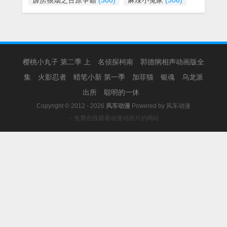
霹雳狼烟之古原争霸
(300)
麻辣小冤家
(306)
樱桃小丸子 第二季 上
名侦探柯南
郭德纲相声动画版全
集
火影忍者
蜡笔小新 第一季
加菲猫
银魂
乌龙派
出所
聪明的一休
Copyright © 2012 - 2026
风车动漫
Powered by
风车动漫
－免费在线观看动漫动画片的网站