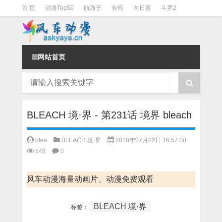
首 页
动漫Top50
航海王
有药
向日葵
斗罗2
斗罗3
火影
一拳超人
柯南
阴阳师
节目清单
网站首页
BLEACH 境·界 - 第231话 境界 bleach
blea
BLEACH 境·界
2018年07月22日 16:57:08
548
0
风车动漫海量动画片、动漫免费观看
BLEACH 境·界
标签：