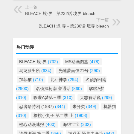
上一篇
BLEACH 境·界 - 第232话 境界 bleach
下一篇
BLEACH 境·界 - 第230话 境界 bleach
热门动漫
BLEACH 境·界
(732)
MS动画图鉴
(478)
乌龙派出所
(634)
光速蒙面侠21号
(290)
加菲猫
(710)
北斗神拳
(294)
名侦探柯南
(2900)
名侦探柯南 普通话
(860)
哆啦A梦
(310)
哆啦A梦第三季
(310)
大志有话说
(299)
忍者哈特利 (1987)
(344)
未分类
(349)
机器猫
(310)
樱桃小丸子 第二季 上
(1908)
橙心动漫速报
(400)
海绵宝宝
(332)
涛哥测评 第二季
(356)
游戏王 怪兽之决斗
(642)