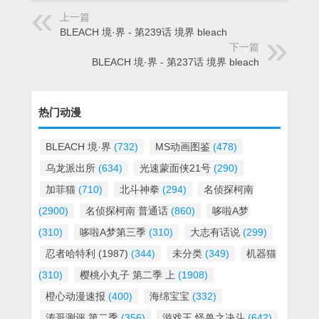
上一篇
BLEACH 境·界 - 第239话 境界 bleach
下一篇
BLEACH 境·界 - 第237话 境界 bleach
热门动漫
BLEACH 境·界
(732)
MS动画图鉴
(478)
乌龙派出所
(634)
光速蒙面侠21号
(290)
加菲猫
(710)
北斗神拳
(294)
名侦探柯南
(2900)
名侦探柯南 普通话
(860)
哆啦A梦
(310)
哆啦A梦第三季
(310)
大志有话说
(299)
忍者哈特利 (1987)
(344)
未分类
(349)
机器猫
(310)
樱桃小丸子 第二季 上
(1908)
橙心动漫速报
(400)
海绵宝宝
(332)
涛哥测评 第二季
(356)
游戏王 怪兽之决斗
(642)