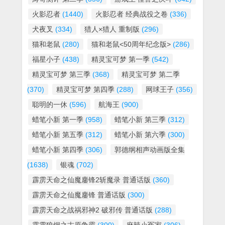
火影忍者
(1440)
火影忍者 经典战役之卷
(336)
犬夜叉
(334)
猎人×猎人 重制版
(296)
猫和老鼠
(280)
猫和老鼠<50周年纪念版>
(286)
福星小子
(438)
精灵宝可梦 第一季
(542)
精灵宝可梦 第三季
(368)
精灵宝可梦 第二季
(370)
精灵宝可梦 第四季
(288)
网球王子
(356)
聪明的一休
(596)
航海王
(900)
蜡笔小新 第一季
(958)
蜡笔小新 第三季
(312)
蜡笔小新 第五季
(312)
蜡笔小新 第六季
(300)
蜡笔小新 第四季
(306)
郭德纲相声动画版全集
(1638)
银魂
(702)
霹雳天命之仙魔鏖锋2斩魔录 普通话版
(360)
霹雳天命之仙魔鏖锋 普通话版
(300)
霹雳天命之战祸邪神2 破邪传 普通话版
(288)