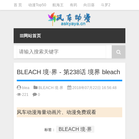
首 页
动漫Top50
航海王
有药
向日葵
斗罗2
斗罗3
火影
一拳超人
柯南
阴阳师
节目清单
网站首页
BLEACH 境·界 - 第238话 境界 bleach
blea
BLEACH 境·界
2018年07月22日 16:56:48
221
0
风车动漫海量动画片、动漫免费观看
BLEACH 境·界
标签：