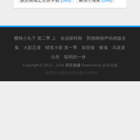
霹雳狼烟之古原争霸
(300)
麻辣小冤家
(306)
樱桃小丸子 第二季 上
名侦探柯南
郭德纲相声动画版全
集
火影忍者
蜡笔小新 第一季
加菲猫
银魂
乌龙派
出所
聪明的一休
Copyright © 2012 - 2026
风车动漫
Powered by
风车动漫
－免费在线观看动漫动画片的网站