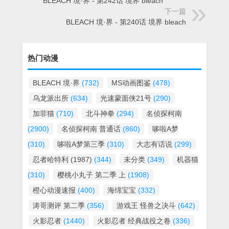
BLEACH 境·界 - 第242话 境界 bleach
下一篇
BLEACH 境·界 - 第240话 境界 bleach
热门动漫
BLEACH 境·界
(732)
MS动画图鉴
(478)
乌龙派出所
(634)
光速蒙面侠21号
(290)
加菲猫
(710)
北斗神拳
(294)
名侦探柯南
(2900)
名侦探柯南 普通话
(860)
哆啦A梦
(310)
哆啦A梦第三季
(310)
大志有话说
(299)
忍者哈特利 (1987)
(344)
未分类
(349)
机器猫
(310)
樱桃小丸子 第二季 上
(1908)
橙心动漫速报
(400)
海绵宝宝
(332)
涛哥测评 第二季
(356)
游戏王 怪兽之决斗
(642)
火影忍者
(1440)
火影忍者 经典战役之卷
(336)