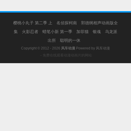
樱桃小丸子 第二季 上
名侦探柯南
郭德纲相声动画版全
集
火影忍者
蜡笔小新 第一季
加菲猫
银魂
乌龙派
出所
聪明的一休
Copyright © 2012 - 2026
风车动漫
Powered by
风车动漫
－免费在线观看动漫动画片的网站