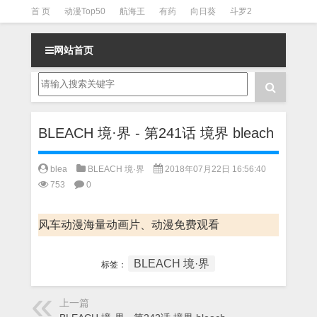
首 页
动漫Top50
航海王
有药
向日葵
斗罗2
斗罗3
火影
一拳超人
柯南
阴阳师
节目清单
网站首页
BLEACH 境·界 - 第241话 境界 bleach
blea
BLEACH 境·界
2018年07月22日 16:56:40
753
0
风车动漫海量动画片、动漫免费观看
BLEACH 境·界
标签：
上一篇