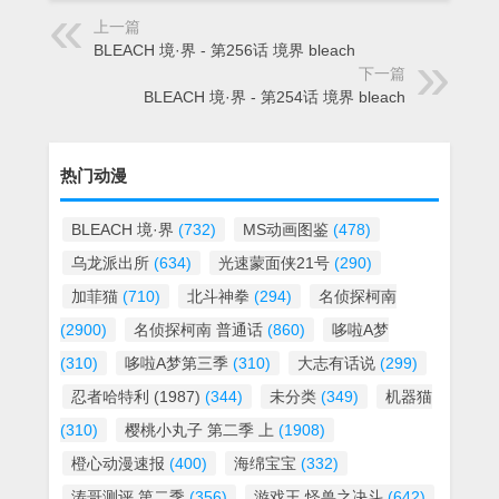
上一篇
BLEACH 境·界 - 第256话 境界 bleach
下一篇
BLEACH 境·界 - 第254话 境界 bleach
热门动漫
BLEACH 境·界
(732)
MS动画图鉴
(478)
乌龙派出所
(634)
光速蒙面侠21号
(290)
加菲猫
(710)
北斗神拳
(294)
名侦探柯南
(2900)
名侦探柯南 普通话
(860)
哆啦A梦
(310)
哆啦A梦第三季
(310)
大志有话说
(299)
忍者哈特利 (1987)
(344)
未分类
(349)
机器猫
(310)
樱桃小丸子 第二季 上
(1908)
橙心动漫速报
(400)
海绵宝宝
(332)
涛哥测评 第二季
(356)
游戏王 怪兽之决斗
(642)