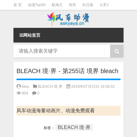
首 页
动漫Top50
航海王
有药
向日葵
斗罗2
斗罗3
火影
一拳超人
柯南
阴阳师
节目清单
网站首页
BLEACH 境·界 - 第255话 境界 bleach
blea
BLEACH 境·界
2018年07月22日 16:56:01
904
0
风车动漫海量动画片、动漫免费观看
BLEACH 境·界
标签：