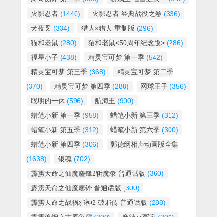
火影忍者
(1440)
火影忍者 经典战役之卷
(336)
犬夜叉
(334)
猎人×猎人 重制版
(296)
猫和老鼠
(280)
猫和老鼠<50周年纪念版>
(286)
福星小子
(438)
精灵宝可梦 第一季
(542)
精灵宝可梦 第三季
(368)
精灵宝可梦 第二季
(370)
精灵宝可梦 第四季
(288)
网球王子
(356)
聪明的一休
(596)
航海王
(900)
蜡笔小新 第一季
(958)
蜡笔小新 第三季
(312)
蜡笔小新 第五季
(312)
蜡笔小新 第六季
(300)
蜡笔小新 第四季
(306)
郭德纲相声动画版全集
(1638)
银魂
(702)
霹雳天命之仙魔鏖锋2斩魔录 普通话版
(360)
霹雳天命之仙魔鏖锋 普通话版
(300)
霹雳天命之战祸邪神2 破邪传 普通话版
(288)