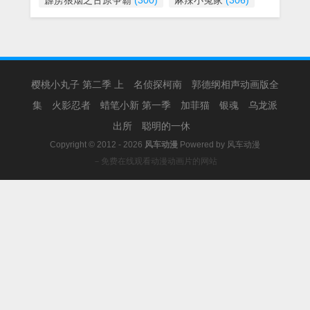
霹雳狼烟之古原争霸
(300)
麻辣小冤家
(306)
樱桃小丸子 第二季 上
名侦探柯南
郭德纲相声动画版全
集
火影忍者
蜡笔小新 第一季
加菲猫
银魂
乌龙派
出所
聪明的一休
Copyright © 2012 - 2026
风车动漫
Powered by
风车动漫
－免费在线观看动漫动画片的网站