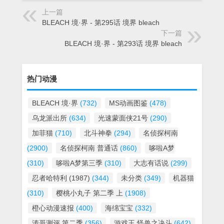
上一篇
BLEACH 境·界 - 第295话 境界 bleach
下一篇
BLEACH 境·界 - 第293话 境界 bleach
热门动漫
BLEACH 境·界
(732)
MS动画图鉴
(478)
乌龙派出所
(634)
光速蒙面侠21号
(290)
加菲猫
(710)
北斗神拳
(294)
名侦探柯南
(2900)
名侦探柯南 普通话
(860)
哆啦A梦
(310)
哆啦A梦第三季
(310)
大志有话说
(299)
忍者哈特利 (1987)
(344)
未分类
(349)
机器猫
(310)
樱桃小丸子 第二季 上
(1908)
橙心动漫速报
(400)
海绵宝宝
(332)
涛哥测评 第二季
(356)
游戏王 怪兽之决斗
(642)