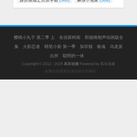
霹雳狼烟之古原争霸
(300)
麻辣小冤家
(306)
樱桃小丸子 第二季 上
名侦探柯南
郭德纲相声动画版全
集
火影忍者
蜡笔小新 第一季
加菲猫
银魂
乌龙派
出所
聪明的一休
Copyright © 2012 - 2026
风车动漫
Powered by
风车动漫
－免费在线观看动漫动画片的网站