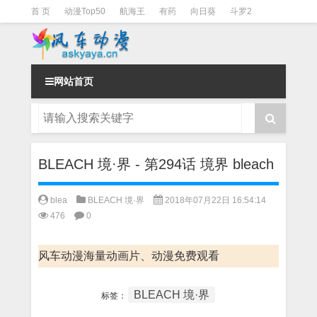
首 页
动漫Top50
航海王
有药
向日葵
斗罗2
斗罗3
火影
一拳超人
柯南
阴阳师
节目清单
网站首页
BLEACH 境·界 - 第294话 境界 bleach
blea
BLEACH 境·界
2018年07月22日 16:54:14
476
0
风车动漫海量动画片、动漫免费观看
BLEACH 境·界
标签：