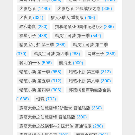
火影忍者
(1440)
火影忍者 经典战役之卷
(336)
犬夜叉
(334)
猎人×猎人 重制版
(296)
猫和老鼠
(280)
猫和老鼠<50周年纪念版>
(286)
福星小子
(438)
精灵宝可梦 第一季
(542)
精灵宝可梦 第三季
(368)
精灵宝可梦 第二季
(370)
精灵宝可梦 第四季
(288)
网球王子
(356)
聪明的一休
(596)
航海王
(900)
蜡笔小新 第一季
(958)
蜡笔小新 第三季
(312)
蜡笔小新 第五季
(312)
蜡笔小新 第六季
(300)
蜡笔小新 第四季
(306)
郭德纲相声动画版全集
(1638)
银魂
(702)
霹雳天命之仙魔鏖锋2斩魔录 普通话版
(360)
霹雳天命之仙魔鏖锋 普通话版
(300)
霹雳天命之战祸邪神2 破邪传 普通话版
(288)