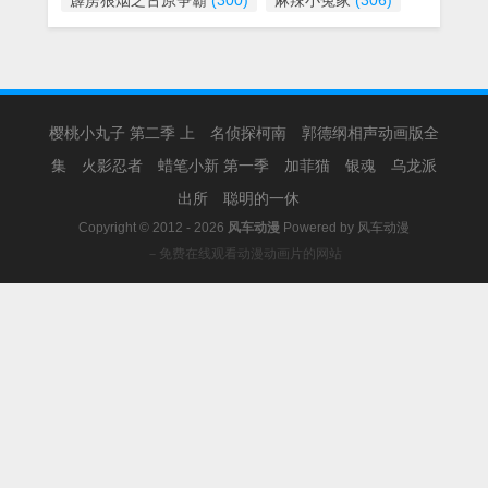
霹雳狼烟之古原争霸
(300)
麻辣小冤家
(306)
樱桃小丸子 第二季 上
名侦探柯南
郭德纲相声动画版全
集
火影忍者
蜡笔小新 第一季
加菲猫
银魂
乌龙派
出所
聪明的一休
Copyright © 2012 - 2026
风车动漫
Powered by
风车动漫
－免费在线观看动漫动画片的网站