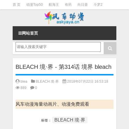
首 页
动漫Top50
航海王
有药
向日葵
斗罗2
斗罗3
火影
一拳超人
柯南
阴阳师
节目清单
网站首页
BLEACH 境·界 - 第314话 境界 bleach
blea
BLEACH 境·界
2018年07月22日 16:53:18
889
0
风车动漫海量动画片、动漫免费观看
BLEACH 境·界
标签：