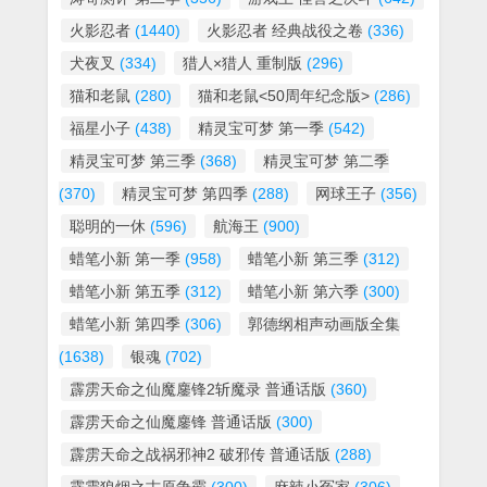
火影忍者
(1440)
火影忍者 经典战役之卷
(336)
犬夜叉
(334)
猎人×猎人 重制版
(296)
猫和老鼠
(280)
猫和老鼠<50周年纪念版>
(286)
福星小子
(438)
精灵宝可梦 第一季
(542)
精灵宝可梦 第三季
(368)
精灵宝可梦 第二季
(370)
精灵宝可梦 第四季
(288)
网球王子
(356)
聪明的一休
(596)
航海王
(900)
蜡笔小新 第一季
(958)
蜡笔小新 第三季
(312)
蜡笔小新 第五季
(312)
蜡笔小新 第六季
(300)
蜡笔小新 第四季
(306)
郭德纲相声动画版全集
(1638)
银魂
(702)
霹雳天命之仙魔鏖锋2斩魔录 普通话版
(360)
霹雳天命之仙魔鏖锋 普通话版
(300)
霹雳天命之战祸邪神2 破邪传 普通话版
(288)