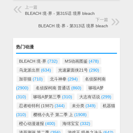
上一篇
BLEACH 境·界 - 第315话 境界 bleach
下一篇
BLEACH 境·界 - 第313话 境界 bleach
热门动漫
BLEACH 境·界
(732)
MS动画图鉴
(478)
乌龙派出所
(634)
光速蒙面侠21号
(290)
加菲猫
(710)
北斗神拳
(294)
名侦探柯南
(2900)
名侦探柯南 普通话
(860)
哆啦A梦
(310)
哆啦A梦第三季
(310)
大志有话说
(299)
忍者哈特利 (1987)
(344)
未分类
(349)
机器猫
(310)
樱桃小丸子 第二季 上
(1908)
橙心动漫速报
(400)
海绵宝宝
(332)
涛哥测评 第二季
(356)
游戏王 怪兽之决斗
(642)