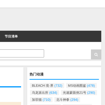
节目清单
热门动漫
BLEACH 境·界
(732)
MS动画图鉴
(478)
乌龙派出所
(634)
光速蒙面侠21号
(290)
加菲猫
(710)
北斗神拳
(294)