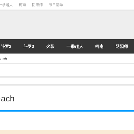
一拳超人
柯南
阴阳师
节目清单
斗罗2
斗罗3
火影
一拳超人
柯南
阴阳师
ach
ach