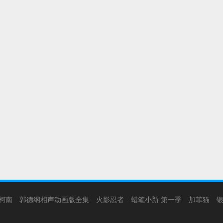
柯南
郭德纲相声动画版全集
火影忍者
蜡笔小新 第一季
加菲猫