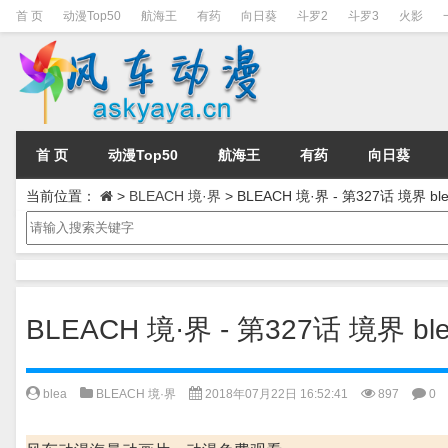
首 页
动漫Top50
航海王
有药
向日葵
斗罗2
斗罗3
火影
首 页
动漫Top50
航海王
有药
向日葵
当前位置：
>
BLEACH 境·界
>
BLEACH 境·界 - 第327话 境界 ble
BLEACH 境·界 - 第327话 境界 ble
blea
BLEACH 境·界
2018年07月22日 16:52:41
897
0