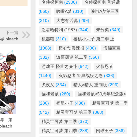
名侦探柯南
(2900)
名侦探柯南 普通话
(860)
哆啦A梦
(310)
哆啦A梦第三季
(310)
大志有话说
(299)
忍者哈特利 (1987)
(344)
未分类
(349)
下一篇
界 bleach
机器猫
(310)
樱桃小丸子 第二季 上
(1908)
橙心动漫速报
(400)
海绵宝宝
(332)
涛哥测评 第二季
(356)
游戏王 怪兽之决斗
(642)
火影忍者
(1440)
火影忍者 经典战役之卷
(336)
犬夜叉
(334)
猎人×猎人 重制版
(296)
猫和老鼠
(280)
猫和老鼠<50周年纪念版>
(286)
福星小子
(438)
精灵宝可梦 第一季
(542)
精灵宝可梦 第三季
(368)
界 - 第
精灵宝可梦 第二季
(370)
leach
精灵宝可梦 第四季
(288)
网球王子
(356)