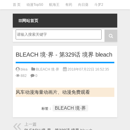
首 页
动漫Top50
航海王
有药
向日葵
斗罗2
斗罗3
火影
一拳超人
柯南
阴阳师
节目清单
网站首页
BLEACH 境·界 - 第329话 境界 bleach
blea
BLEACH 境·界
2018年07月22日 16:52:35
882
0
风车动漫海量动画片、动漫免费观看
BLEACH 境·界
标签：
上一篇