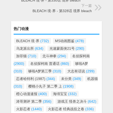
BLEACH 境·界 - 第330话 境界 bleach
下一篇
BLEACH 境·界 - 第328话 境界 bleach
热门动漫
BLEACH 境·界
(732)
MS动画图鉴
(478)
乌龙派出所
(634)
光速蒙面侠21号
(290)
加菲猫
(710)
北斗神拳
(294)
名侦探柯南
(2900)
名侦探柯南 普通话
(860)
哆啦A梦
(310)
哆啦A梦第三季
(310)
大志有话说
(299)
忍者哈特利 (1987)
(344)
未分类
(349)
机器猫
(310)
樱桃小丸子 第二季 上
(1908)
橙心动漫速报
(400)
海绵宝宝
(332)
涛哥测评 第二季
(356)
游戏王 怪兽之决斗
(642)
火影忍者
(1440)
火影忍者 经典战役之卷
(336)