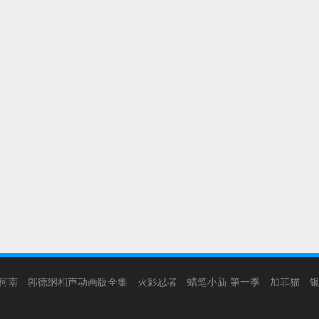
柯南
郭德纲相声动画版全集
火影忍者
蜡笔小新 第一季
加菲猫