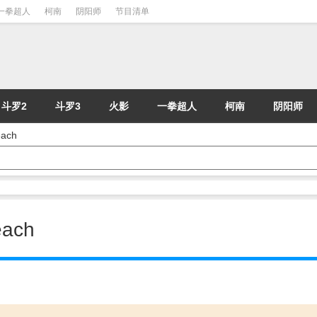
一拳超人
柯南
阴阳师
节目清单
斗罗2
斗罗3
火影
一拳超人
柯南
阴阳师
ach
ach