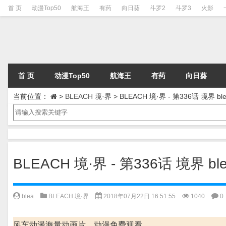
首 页
动漫Top50
航海王
有药
向日葵
斗罗2
斗罗3
火影
首 页
动漫Top50
航海王
有药
向日葵
当前位置：
>
BLEACH 境·界
>
BLEACH 境·界 - 第336话 境界 ble
BLEACH 境·界 - 第336话 境界 ble
blea
BLEACH 境·界
2018年07月22日 16:51:55
1040
0
风车动漫海量动画片、动漫免费观看