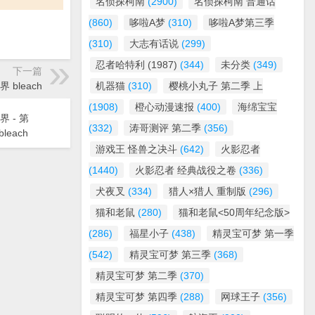
名侦探柯南
(2900)
名侦探柯南 普通话
(860)
哆啦A梦
(310)
哆啦A梦第三季
(310)
大志有话说
(299)
忍者哈特利 (1987)
(344)
未分类
(349)
下一篇
界 bleach
机器猫
(310)
樱桃小丸子 第二季 上
(1908)
橙心动漫速报
(400)
海绵宝宝
界 - 第
(332)
涛哥测评 第二季
(356)
leach
游戏王 怪兽之决斗
(642)
火影忍者
(1440)
火影忍者 经典战役之卷
(336)
犬夜叉
(334)
猎人×猎人 重制版
(296)
猫和老鼠
(280)
猫和老鼠<50周年纪念版>
(286)
福星小子
(438)
精灵宝可梦 第一季
(542)
精灵宝可梦 第三季
(368)
精灵宝可梦 第二季
(370)
精灵宝可梦 第四季
(288)
网球王子
(356)