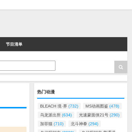
节目清单
热门动漫
BLEACH 境·界
(732)
MS动画图鉴
(478)
乌龙派出所
(634)
光速蒙面侠21号
(290)
加菲猫
(710)
北斗神拳
(294)