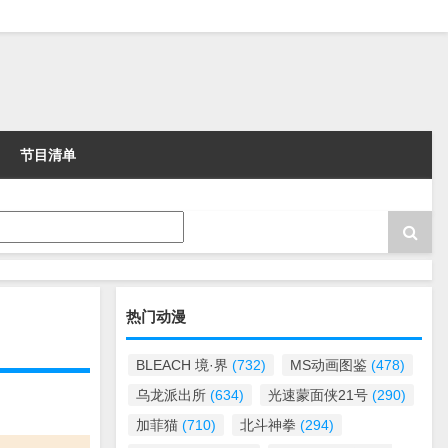
节目清单
热门动漫
BLEACH 境·界
(732)
MS动画图鉴
(478)
乌龙派出所
(634)
光速蒙面侠21号
(290)
加菲猫
(710)
北斗神拳
(294)