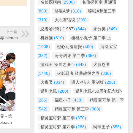
名侦探柯南
(2900)
名侦探柯南 普通话
(860)
哆啦A梦
(310)
哆啦A梦第三季
(310)
大志有话说
(299)
忍者哈特利 (1987)
(344)
未分类
(349)
下一篇
界 bleach
机器猫
(310)
樱桃小丸子 第二季 上
(1908)
橙心动漫速报
(400)
海绵宝宝
(332)
涛哥测评 第二季
(356)
游戏王 怪兽之决斗
(642)
火影忍者
(1440)
火影忍者 经典战役之卷
(336)
犬夜叉
(334)
猎人×猎人 重制版
(296)
猫和老鼠
(280)
猫和老鼠<50周年纪念版>
(286)
福星小子
(438)
精灵宝可梦 第一季
(542)
精灵宝可梦 第三季
(368)
界 - 第
精灵宝可梦 第二季
(370)
leach
精灵宝可梦 第四季
(288)
网球王子
(356)