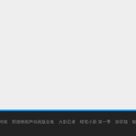
柯南
郭德纲相声动画版全集
火影忍者
蜡笔小新 第一季
加菲猫