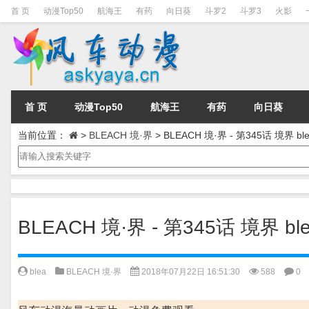
首 页
动漫Top50
航海王
有药
向日葵
斗罗2
斗罗3
火影
首 页
动漫Top50
航海王
有药
向日葵
当前位置：
>
BLEACH 境·界
>
BLEACH 境·界 - 第345话 境界 ble
BLEACH 境·界 - 第345话 境界 ble
blea
BLEACH 境·界
2018年07月22日 16:51:30
588
0