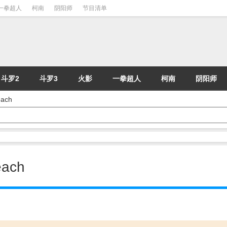
一拳超人
柯南
阴阳师
节目清单
斗罗2
斗罗3
火影
一拳超人
柯南
阴阳师
ach
ach