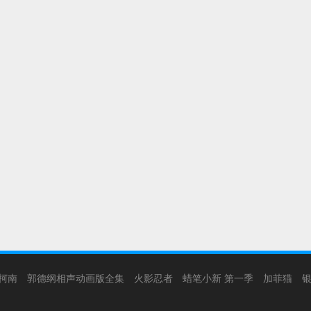
柯南
郭德纲相声动画版全集
火影忍者
蜡笔小新 第一季
加菲猫