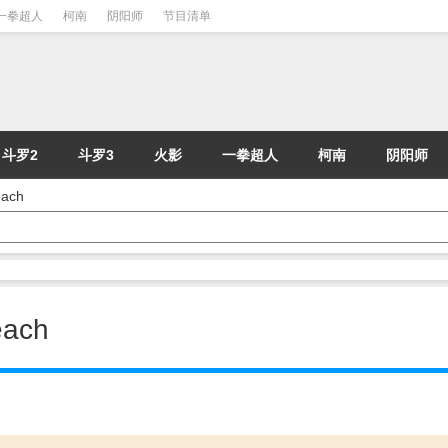
一拳超人
柯南
阴阳师
节目清单
斗罗2
斗罗3
火影
一拳超人
柯南
阴阳师
ach
ach