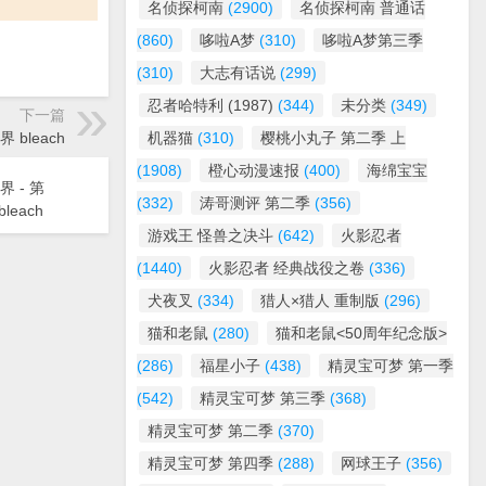
名侦探柯南
(2900)
名侦探柯南 普通话
(860)
哆啦A梦
(310)
哆啦A梦第三季
(310)
大志有话说
(299)
忍者哈特利 (1987)
(344)
未分类
(349)
下一篇
界 bleach
机器猫
(310)
樱桃小丸子 第二季 上
(1908)
橙心动漫速报
(400)
海绵宝宝
界 - 第
(332)
涛哥测评 第二季
(356)
leach
游戏王 怪兽之决斗
(642)
火影忍者
(1440)
火影忍者 经典战役之卷
(336)
犬夜叉
(334)
猎人×猎人 重制版
(296)
猫和老鼠
(280)
猫和老鼠<50周年纪念版>
(286)
福星小子
(438)
精灵宝可梦 第一季
(542)
精灵宝可梦 第三季
(368)
精灵宝可梦 第二季
(370)
精灵宝可梦 第四季
(288)
网球王子
(356)