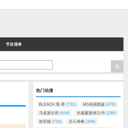
节目清单
热门动漫
BLEACH 境·界
(732)
MS动画图鉴
(478)
乌龙派出所
(634)
光速蒙面侠21号
(290)
加菲猫
(710)
北斗神拳
(294)