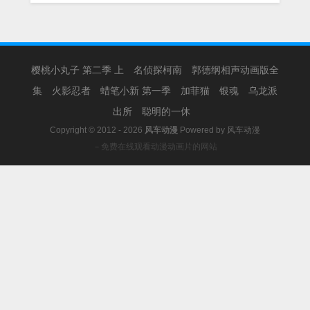
樱桃小丸子 第二季 上
名侦探柯南
郭德纲相声动画版全
集
火影忍者
蜡笔小新 第一季
加菲猫
银魂
乌龙派
出所
聪明的一休
Copyright © 2012 - 2026
风车动漫
Powered by
风车动漫
－免费在线观看动漫动画片的网站