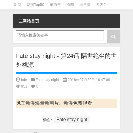
首 页
动漫Top50
航海王
有药
向日葵
斗罗2
斗罗3
火影
一拳超人
柯南
阴阳师
节目清单
网站首页
Fate stay night - 第24话 隔世绝尘的世
外桃源
fate
Fate stay night
2018年07月22日 16:47:09
951
0
风车动漫海量动画片、动漫免费观看
Fate stay night
标签：