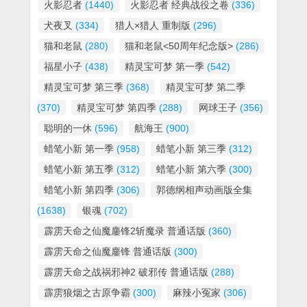
火影忍者
(1440)
火影忍者 经典战役之卷
(336)
犬夜叉
(334)
猎人×猎人 重制版
(296)
猫和老鼠
(280)
猫和老鼠<50周年纪念版>
(286)
福星小子
(438)
精灵宝可梦 第一季
(542)
精灵宝可梦 第三季
(368)
精灵宝可梦 第二季
(370)
精灵宝可梦 第四季
(288)
网球王子
(356)
聪明的一休
(596)
航海王
(900)
蜡笔小新 第一季
(958)
蜡笔小新 第三季
(312)
蜡笔小新 第五季
(312)
蜡笔小新 第六季
(300)
蜡笔小新 第四季
(306)
郭德纲相声动画版全集
(1638)
银魂
(702)
霹雳天命之仙魔鏖锋2斩魔录 普通话版
(360)
霹雳天命之仙魔鏖锋 普通话版
(300)
霹雳天命之战祸邪神2 破邪传 普通话版
(288)
霹雳狼烟之古原争霸
(300)
麻辣小冤家
(306)