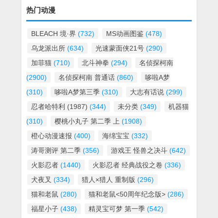
热门动漫
BLEACH 境·界
(732)
MS动画图鉴
(478)
乌龙派出所
(634)
光速蒙面侠21号
(290)
加菲猫
(710)
北斗神拳
(294)
名侦探柯南
(2900)
名侦探柯南 普通话
(860)
哆啦A梦
(310)
哆啦A梦第三季
(310)
大志有话说
(299)
忍者哈特利 (1987)
(344)
未分类
(349)
机器猫
(310)
樱桃小丸子 第二季 上
(1908)
橙心动漫速报
(400)
海绵宝宝
(332)
涛哥测评 第二季
(356)
游戏王 怪兽之决斗
(642)
火影忍者
(1440)
火影忍者 经典战役之卷
(336)
犬夜叉
(334)
猎人×猎人 重制版
(296)
猫和老鼠
(280)
猫和老鼠<50周年纪念版>
(286)
福星小子
(438)
精灵宝可梦 第一季
(542)