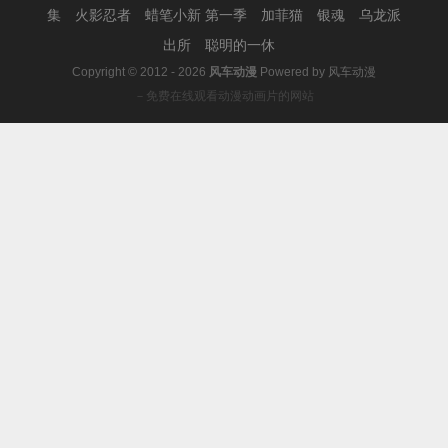
集
火影忍者
蜡笔小新 第一季
加菲猫
银魂
乌龙派
出所
聪明的一休
Copyright © 2012 - 2026
风车动漫
Powered by
风车动漫
－免费在线观看动漫动画片的网站