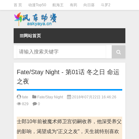
首 页
动漫Top50
航海王
有药
向日葵
斗罗2
斗罗3
火影
一拳超人
柯南
阴阳师
节目清单
网站首页
Fate/Stay Night - 第01话 冬之日 命运
之夜
fate
Fate/Stay Night
2018年07月22日 16:46:26
829
0
士郎10年前被魔术师卫宫切嗣收养，他深受养父
的影响，渴望成为“正义之友”，天生就特别喜欢