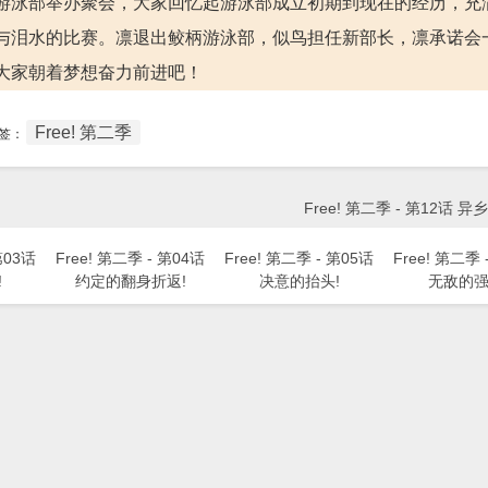
游泳部举办聚会，大家回忆起游泳部成立初期到现在的经历，充
与泪水的比赛。凛退出鲛柄游泳部，似鸟担任新部长，凛承诺会
大家朝着梦想奋力前进吧！
Free! 第二季
签：
Free! 第二季 - 第12话 
第03话
Free! 第二季 - 第04话
Free! 第二季 - 第05话
Free! 第二季 
!
约定的翻身折返!
决意的抬头!
无敌的强