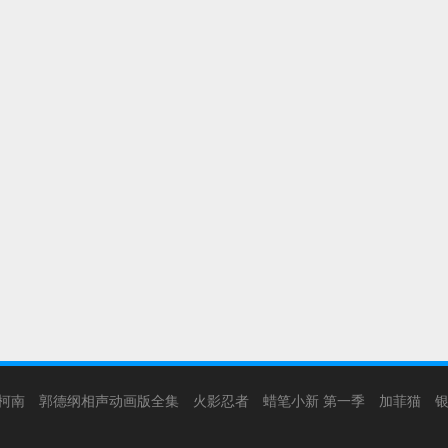
柯南
郭德纲相声动画版全集
火影忍者
蜡笔小新 第一季
加菲猫