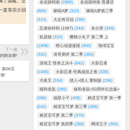
满了温暖。正
名侦探柯南
(2900)
名侦探柯南 普通话
一直等宗介回
(860)
哆啦A梦
(310)
哆啦A梦第三季
(310)
大志有话说
(299)
忍者哈特利 (1987)
(344)
未分类
(349)
机器猫
(310)
樱桃小丸子 第二季 上
(1908)
橙心动漫速报
(400)
海绵宝宝
下一篇
(332)
涛哥测评 第二季
(356)
异乡的附加赛!
游戏王 怪兽之决斗
(642)
火影忍者
- 第06话
(1440)
火影忍者 经典战役之卷
(336)
项!
犬夜叉
(334)
猎人×猎人 重制版
(296)
猫和老鼠
(280)
猫和老鼠<50周年纪念版>
(286)
福星小子
(438)
精灵宝可梦 第一季
(542)
精灵宝可梦 第三季
(368)
精灵宝可梦 第二季
(370)
精灵宝可梦 第四季
(288)
网球王子
(356)