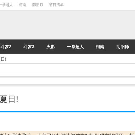
一拳超人
柯南
阴阳师
节目清单
斗罗2
斗罗3
火影
一拳超人
柯南
阴阳师
夏日!
恒夏日!