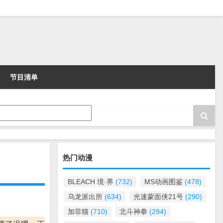
节目清单
热门动漫
BLEACH 境·界
(732)
MS动画图鉴
(478)
乌龙派出所
(634)
光速蒙面侠21号
(290)
加菲猫
(710)
北斗神拳
(294)