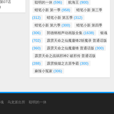
 第07话
聪明的一休
(596)
航海王
(900)
H
蜡笔小新 第一季
(958)
蜡笔小新 第三季
(312)
蜡笔小新 第五季
(312)
蜡笔小新 第六季
(300)
蜡笔小新 第四季
(306)
郭德纲相声动画版全集
(1638)
银魂
(702)
霹雳天命之仙魔鏖锋2斩魔录 普通话版
(360)
霹雳天命之仙魔鏖锋 普通话版
(300)
霹雳天命之战祸邪神2 破邪传 普通话版
(288)
霹雳狼烟之古原争霸
(300)
麻辣小冤家
(306)
银魂
乌龙派出所
聪明的一休