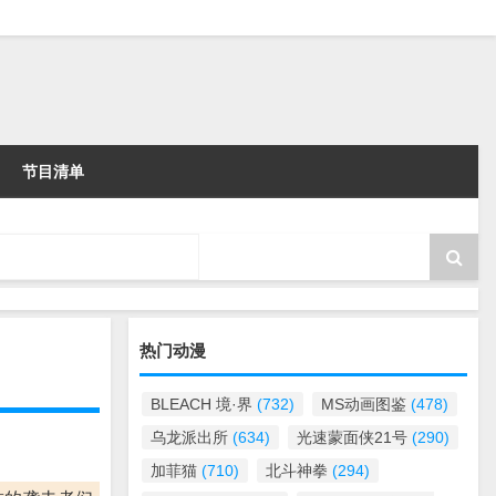
节目清单
热门动漫
BLEACH 境·界
(732)
MS动画图鉴
(478)
乌龙派出所
(634)
光速蒙面侠21号
(290)
加菲猫
(710)
北斗神拳
(294)