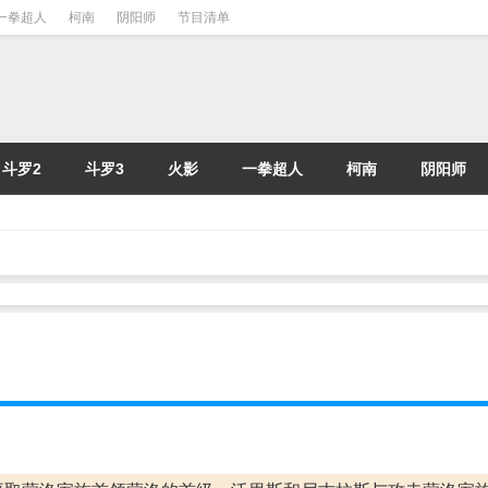
一拳超人
柯南
阴阳师
节目清单
斗罗2
斗罗3
火影
一拳超人
柯南
阴阳师