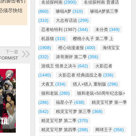
族的袭击者们
名侦探柯南
(2900)
名侦探柯南 普通话
必须尽快结
(860)
哆啦A梦
(310)
哆啦A梦第三季
(310)
大志有话说
(299)
忍者哈特利 (1987)
(344)
未分类
(349)
机器猫
(310)
樱桃小丸子 第二季 上
(1908)
橙心动漫速报
(400)
海绵宝宝
下一篇
(332)
涛哥测评 第二季
(356)
FORMIST
游戏王 怪兽之决斗
(642)
火影忍者
(1440)
火影忍者 经典战役之卷
(336)
犬夜叉
(334)
猎人×猎人 重制版
(296)
猫和老鼠
(280)
猫和老鼠<50周年纪念版>
(286)
福星小子
(438)
精灵宝可梦 第一季
(542)
精灵宝可梦 第三季
(368)
精灵宝可梦 第二季
(370)
精灵宝可梦 第四季
(288)
网球王子
(356)