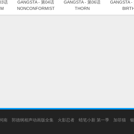
03话
GANGSTA - 第04话
GANGSTA - 第06话
GANGSTA -
UM
NONCONFORMIST
THORN
BIRT
柯南
郭德纲相声动画版全集
火影忍者
蜡笔小新 第一季
加菲猫