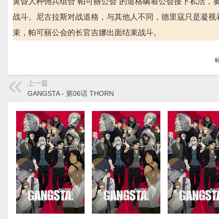
黄昏人种佣兵组合“帕可丽公会”的道格瞒着公会接下私活
战斗。尼古拉斯对战道格，与其他人不同，德里寇只是凝视
束，帕可丽公会的长官吉娜出面结束战斗。
上一篇
GANGSTA - 第06话 THORN