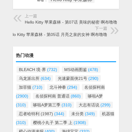
标签：
上一篇
Hello Kitty 苹果森林 - 第07话 美味的秘密 啊布噜噜
下一篇
Hello Kitty 苹果森林 - 第05话 月亮之泉的女神 啊布噜噜
热门动漫
BLEACH 境·界
(732)
MS动画图鉴
(478)
乌龙派出所
(634)
光速蒙面侠21号
(290)
加菲猫
(710)
北斗神拳
(294)
名侦探柯南
(2900)
名侦探柯南 普通话
(860)
哆啦A梦
(310)
哆啦A梦第三季
(310)
大志有话说
(299)
忍者哈特利 (1987)
(344)
未分类
(349)
机器猫
(310)
樱桃小丸子 第二季 上
(1908)
橙心动漫速报
(400)
海绵宝宝
(332)