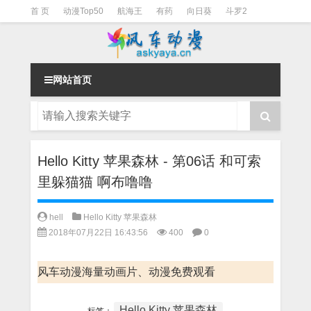
首 页
动漫Top50
航海王
有药
向日葵
斗罗2
斗罗3
火影
一拳超人
柯南
阴阳师
节目清单
网站首页
Hello Kitty 苹果森林 - 第06话 和可索
里躲猫猫 啊布噜噜
hell
Hello Kitty 苹果森林
2018年07月22日 16:43:56
400
0
风车动漫海量动画片、动漫免费观看
Hello Kitty 苹果森林