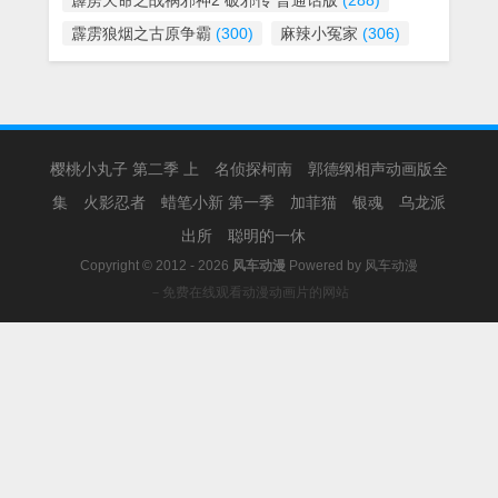
霹雳天命之战祸邪神2 破邪传 普通话版
(288)
霹雳狼烟之古原争霸
(300)
麻辣小冤家
(306)
樱桃小丸子 第二季 上
名侦探柯南
郭德纲相声动画版全
集
火影忍者
蜡笔小新 第一季
加菲猫
银魂
乌龙派
出所
聪明的一休
Copyright © 2012 - 2026
风车动漫
Powered by
风车动漫
－免费在线观看动漫动画片的网站