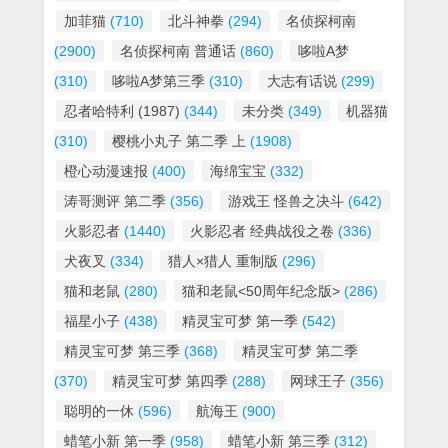
加菲猫
(710)
北斗神拳
(294)
名侦探柯南
(2900)
名侦探柯南 普通话
(860)
哆啦A梦
(310)
哆啦A梦第三季
(310)
大志有话说
(299)
忍者哈特利 (1987)
(344)
未分类
(349)
机器猫
(310)
樱桃小丸子 第二季 上
(1908)
橙心动漫速报
(400)
海绵宝宝
(332)
涛哥测评 第二季
(356)
游戏王 怪兽之决斗
(642)
火影忍者
(1440)
火影忍者 经典战役之卷
(336)
犬夜叉
(334)
猎人×猎人 重制版
(296)
猫和老鼠
(280)
猫和老鼠<50周年纪念版>
(286)
福星小子
(438)
精灵宝可梦 第一季
(542)
精灵宝可梦 第三季
(368)
精灵宝可梦 第二季
(370)
精灵宝可梦 第四季
(288)
网球王子
(356)
聪明的一休
(596)
航海王
(900)
蜡笔小新 第一季
(958)
蜡笔小新 第三季
(312)