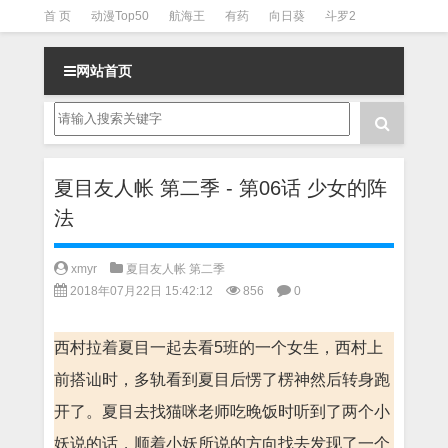
首 页
动漫Top50
航海王
有药
向日葵
斗罗2
斗罗3
火影
一拳超人
柯南
阴阳师
节目清单
网站首页
夏目友人帐 第二季 - 第06话 少女的阵
法
xmyr
夏目友人帐 第二季
2018年07月22日 15:42:12
856
0
西村拉着夏目一起去看5班的一个女生，西村上
前搭讪时，多轨看到夏目后愣了楞神然后转身跑
开了。夏目去找猫咪老师吃晚饭时听到了两个小
妖说的话，顺着小妖所说的方向找去发现了一个