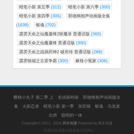
蜡笔小新 第五季
(312)
蜡笔小新 第六季
(300)
蜡笔小新 第四季
(306)
郭德纲相声动画版全集
(1638)
银魂
(702)
霹雳天命之仙魔鏖锋2斩魔录 普通话版
(360)
霹雳天命之仙魔鏖锋 普通话版
(300)
霹雳天命之战祸邪神2 破邪传 普通话版
(288)
霹雳狼烟之古原争霸
(300)
麻辣小冤家
(306)
樱桃小丸子 第二季 上
名侦探柯南
郭德纲相声动画版全
集
火影忍者
蜡笔小新 第一季
加菲猫
银魂
乌龙派
出所
聪明的一休
Copyright © 2012 - 2026
风车动漫
Powered by
风车动漫
－免费在线观看动漫动画片的网站