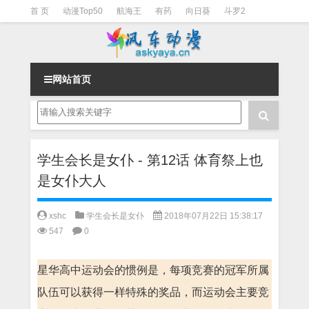
首 页
动漫Top50
航海王
有药
向日葵
斗罗2
斗罗3
火影
一拳超人
柯南
阴阳师
节目清单
网站首页
学生会长是女仆 - 第12话 体育祭上也
是女仆大人
xshc
学生会长是女仆
2018年07月22日 15:38:17
547
0
星华高中运动会的惯例是，每项竞赛的冠军所属
队伍可以获得一样特殊的奖品，而运动会主要竞