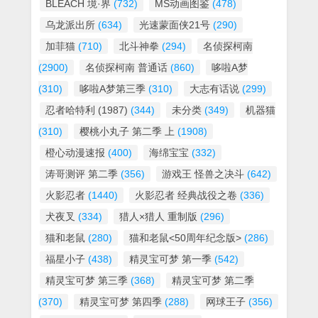
BLEACH 境·界
(732)
MS动画图鉴
(478)
乌龙派出所
(634)
光速蒙面侠21号
(290)
加菲猫
(710)
北斗神拳
(294)
名侦探柯南
(2900)
名侦探柯南 普通话
(860)
哆啦A梦
(310)
哆啦A梦第三季
(310)
大志有话说
(299)
忍者哈特利 (1987)
(344)
未分类
(349)
机器猫
(310)
樱桃小丸子 第二季 上
(1908)
橙心动漫速报
(400)
海绵宝宝
(332)
涛哥测评 第二季
(356)
游戏王 怪兽之决斗
(642)
火影忍者
(1440)
火影忍者 经典战役之卷
(336)
犬夜叉
(334)
猎人×猎人 重制版
(296)
猫和老鼠
(280)
猫和老鼠<50周年纪念版>
(286)
福星小子
(438)
精灵宝可梦 第一季
(542)
精灵宝可梦 第三季
(368)
精灵宝可梦 第二季
(370)
精灵宝可梦 第四季
(288)
网球王子
(356)