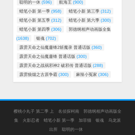
聪明的一休
(596)
航海王
(900)
蜡笔小新 第一季
(958)
蜡笔小新 第三季
(312)
蜡笔小新 第五季
(312)
蜡笔小新 第六季
(300)
蜡笔小新 第四季
(306)
郭德纲相声动画版全集
(1638)
银魂
(702)
霹雳天命之仙魔鏖锋2斩魔录 普通话版
(360)
霹雳天命之仙魔鏖锋 普通话版
(300)
霹雳天命之战祸邪神2 破邪传 普通话版
(288)
霹雳狼烟之古原争霸
(300)
麻辣小冤家
(306)
樱桃小丸子 第二季 上
名侦探柯南
郭德纲相声动画版全
集
火影忍者
蜡笔小新 第一季
加菲猫
银魂
乌龙派
出所
聪明的一休