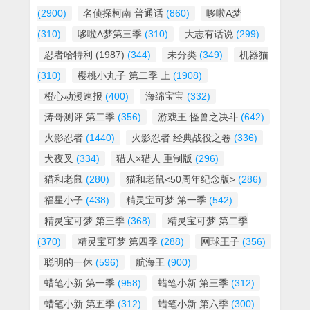
(2900)
名侦探柯南 普通话
(860)
哆啦A梦
(310)
哆啦A梦第三季
(310)
大志有话说
(299)
忍者哈特利 (1987)
(344)
未分类
(349)
机器猫
(310)
樱桃小丸子 第二季 上
(1908)
橙心动漫速报
(400)
海绵宝宝
(332)
涛哥测评 第二季
(356)
游戏王 怪兽之决斗
(642)
火影忍者
(1440)
火影忍者 经典战役之卷
(336)
犬夜叉
(334)
猎人×猎人 重制版
(296)
猫和老鼠
(280)
猫和老鼠<50周年纪念版>
(286)
福星小子
(438)
精灵宝可梦 第一季
(542)
精灵宝可梦 第三季
(368)
精灵宝可梦 第二季
(370)
精灵宝可梦 第四季
(288)
网球王子
(356)
聪明的一休
(596)
航海王
(900)
蜡笔小新 第一季
(958)
蜡笔小新 第三季
(312)
蜡笔小新 第五季
(312)
蜡笔小新 第六季
(300)