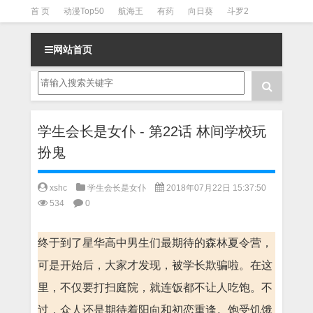
首 页
动漫Top50
航海王
有药
向日葵
斗罗2
斗罗3
火影
一拳超人
柯南
阴阳师
节目清单
网站首页
学生会长是女仆 - 第22话 林间学校玩
扮鬼
xshc
学生会长是女仆
2018年07月22日 15:37:50
534
0
终于到了星华高中男生们最期待的森林夏令营，
可是开始后，大家才发现，被学长欺骗啦。在这
里，不仅要打扫庭院，就连饭都不让人吃饱。不
过，众人还是期待着阳向和初恋重逢。饱受饥饿