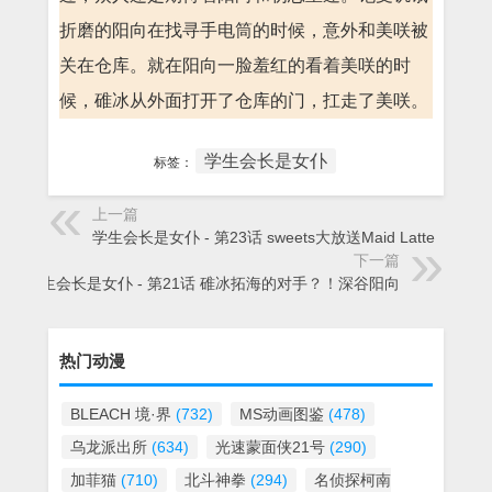
折磨的阳向在找寻手电筒的时候，意外和美咲被
关在仓库。就在阳向一脸羞红的看着美咲的时
候，碓冰从外面打开了仓库的门，扛走了美咲。
学生会长是女仆
标签：
上一篇
学生会长是女仆 - 第23话 sweets大放送Maid Latte
下一篇
学生会长是女仆 - 第21话 碓冰拓海的对手？！深谷阳向
热门动漫
BLEACH 境·界
(732)
MS动画图鉴
(478)
乌龙派出所
(634)
光速蒙面侠21号
(290)
加菲猫
(710)
北斗神拳
(294)
名侦探柯南