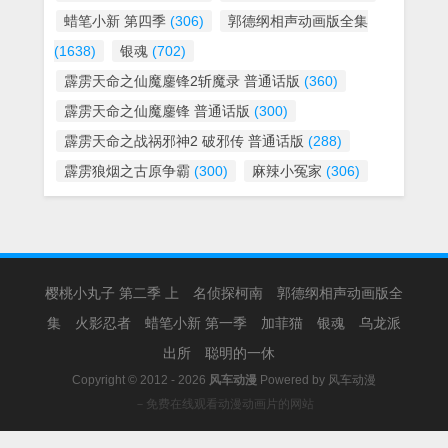
蜡笔小新 第四季
(306)
郭德纲相声动画版全集
(1638)
银魂
(702)
霹雳天命之仙魔鏖锋2斩魔录 普通话版
(360)
霹雳天命之仙魔鏖锋 普通话版
(300)
霹雳天命之战祸邪神2 破邪传 普通话版
(288)
霹雳狼烟之古原争霸
(300)
麻辣小冤家
(306)
樱桃小丸子 第二季 上
名侦探柯南
郭德纲相声动画版全
集
火影忍者
蜡笔小新 第一季
加菲猫
银魂
乌龙派
出所
聪明的一休
Copyright © 2012 - 2026
风车动漫
Powered by
风车动漫
－免费在线观看动漫动画片的网站