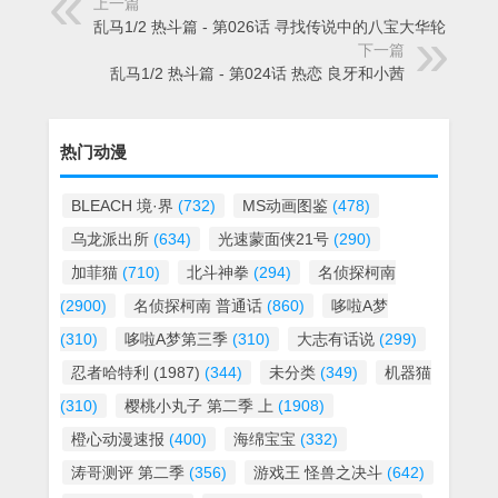
上一篇
乱马1/2 热斗篇 - 第026话 寻找传说中的八宝大华轮
下一篇
乱马1/2 热斗篇 - 第024话 热恋 良牙和小茜
热门动漫
BLEACH 境·界
(732)
MS动画图鉴
(478)
乌龙派出所
(634)
光速蒙面侠21号
(290)
加菲猫
(710)
北斗神拳
(294)
名侦探柯南
(2900)
名侦探柯南 普通话
(860)
哆啦A梦
(310)
哆啦A梦第三季
(310)
大志有话说
(299)
忍者哈特利 (1987)
(344)
未分类
(349)
机器猫
(310)
樱桃小丸子 第二季 上
(1908)
橙心动漫速报
(400)
海绵宝宝
(332)
涛哥测评 第二季
(356)
游戏王 怪兽之决斗
(642)