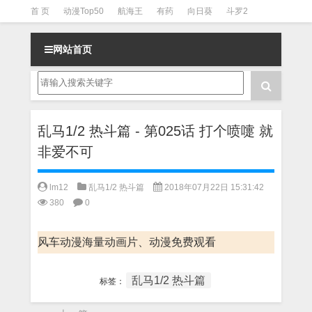
首 页
动漫Top50
航海王
有药
向日葵
斗罗2
斗罗3
火影
一拳超人
柯南
阴阳师
节目清单
网站首页
乱马1/2 热斗篇 - 第025话 打个喷嚏 就
非爱不可
lm12
乱马1/2 热斗篇
2018年07月22日 15:31:42
380
0
风车动漫海量动画片、动漫免费观看
乱马1/2 热斗篇
标签：