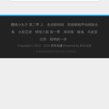
樱桃小丸子 第二季 上
名侦探柯南
郭德纲相声动画版全
集
火影忍者
蜡笔小新 第一季
加菲猫
银魂
乌龙派
出所
聪明的一休
Copyright © 2012 - 2026
风车动漫
Powered by
风车动漫
－免费在线观看动漫动画片的网站