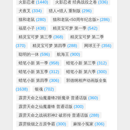
火影忍者
(1440)
火影忍者 经典战役之卷
(336)
犬夜叉
(334)
猎人×猎人 重制版
(296)
猫和老鼠
(280)
猫和老鼠<50周年纪念版>
(286)
福星小子
(438)
精灵宝可梦 第一季
(542)
精灵宝可梦 第三季
(368)
精灵宝可梦 第二季
(370)
精灵宝可梦 第四季
(288)
网球王子
(356)
聪明的一休
(596)
航海王
(900)
蜡笔小新 第一季
(958)
蜡笔小新 第三季
(312)
蜡笔小新 第五季
(312)
蜡笔小新 第六季
(300)
蜡笔小新 第四季
(306)
郭德纲相声动画版全集
(1638)
银魂
(702)
霹雳天命之仙魔鏖锋2斩魔录 普通话版
(360)
霹雳天命之仙魔鏖锋 普通话版
(300)
霹雳天命之战祸邪神2 破邪传 普通话版
(288)
霹雳狼烟之古原争霸
(300)
麻辣小冤家
(306)