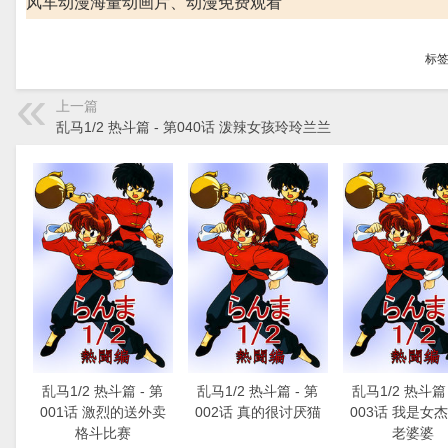
风车动漫海量动画片、动漫免费观看
标
上一篇
乱马1/2 热斗篇 - 第040话 泼辣女孩玲玲兰兰
乱马1/2 热斗篇 - 第
乱马1/2 热斗篇 - 第
乱马1/2 热斗篇 
001话 激烈的送外卖
002话 真的很讨厌猫
003话 我是女
格斗比赛
老婆婆