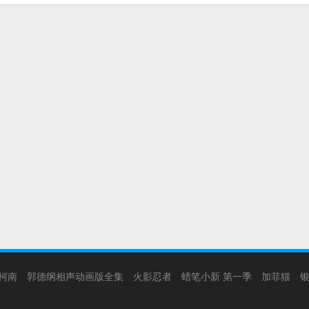
柯南
郭德纲相声动画版全集
火影忍者
蜡笔小新 第一季
加菲猫