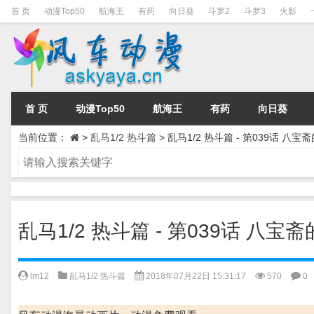
首 页
动漫Top50
航海王
有药
向日葵
斗罗2
斗罗3
火影
首 页
动漫Top50
航海王
有药
向日葵
当前位置：
>
乱马1/2 热斗篇
>
乱马1/2 热斗篇 - 第039话 八
乱马1/2 热斗篇 - 第039话 八
lm12
乱马1/2 热斗篇
2018年07月22日 15:31:17
570
0