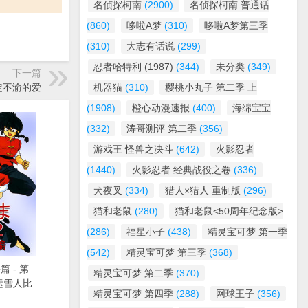
名侦探柯南
(2900)
名侦探柯南 普通话
(860)
哆啦A梦
(310)
哆啦A梦第三季
(310)
大志有话说
(299)
忍者哈特利 (1987)
(344)
未分类
(349)
下一篇
坚定不渝的爱
机器猫
(310)
樱桃小丸子 第二季 上
(1908)
橙心动漫速报
(400)
海绵宝宝
(332)
涛哥测评 第二季
(356)
游戏王 怪兽之决斗
(642)
火影忍者
(1440)
火影忍者 经典战役之卷
(336)
犬夜叉
(334)
猎人×猎人 重制版
(296)
猫和老鼠
(280)
猫和老鼠<50周年纪念版>
(286)
福星小子
(438)
精灵宝可梦 第一季
(542)
精灵宝可梦 第三季
(368)
篇 - 第
精灵宝可梦 第二季
(370)
 运雪人比
精灵宝可梦 第四季
(288)
网球王子
(356)