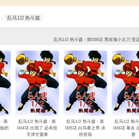
乱马1/2 热斗篇
签：
乱马1/2 热斗篇 - 第038话 黑玫瑰小太刀 
- 第
乱马1/2 热斗篇 - 第
乱马1/2 热斗篇 - 第
乱马1/2 热斗
杰族的
004话 出现了 必杀技
005话 白鸟拳之男 沐
006话 暴走
天津甘粟拳
丝登场
赛