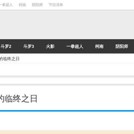
一拳超人
柯南
阴阳师
节目清单
斗罗2
斗罗3
火影
一拳超人
柯南
阴阳师
宝斋的临终之日
宝斋的临终之日