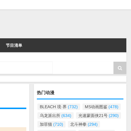
节目清单
热门动漫
BLEACH 境·界
(732)
MS动画图鉴
(478)
乌龙派出所
(634)
光速蒙面侠21号
(290)
加菲猫
(710)
北斗神拳
(294)