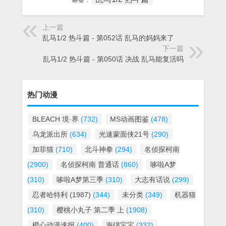
标签：
上一篇
乱马1/2 热斗篇 - 第052话 乱马的妈妈来了
下一篇
乱马1/2 热斗篇 - 第050话 决战 乱马能复活吗
热门动漫
BLEACH 境·界
(732)
MS动画图鉴
(478)
乌龙派出所
(634)
光速蒙面侠21号
(290)
加菲猫
(710)
北斗神拳
(294)
名侦探柯南
(2900)
名侦探柯南 普通话
(860)
哆啦A梦
(310)
哆啦A梦第三季
(310)
大志有话说
(299)
忍者哈特利 (1987)
(344)
未分类
(349)
机器猫
(310)
樱桃小丸子 第二季 上
(1908)
橙心动漫速报
(400)
海绵宝宝
(332)