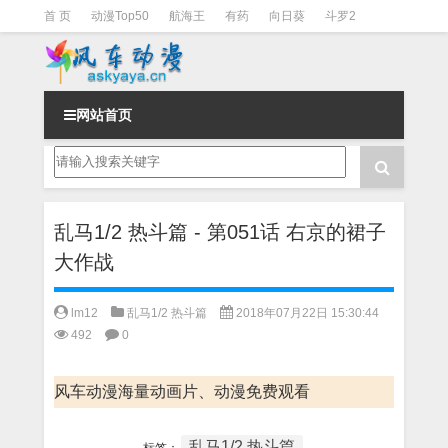
首 页
动漫Top50
航海王
有药
向日葵
斗罗2
斗罗3
火影
一拳超人
柯南
阴阳师
节目清单
网站首页
乱马1/2 热斗篇 - 第051话 右京的裙子
大作战
lm12
乱马1/2 热斗篇
2018年07月22日 15:30:44
492
0
风车动漫海量动画片、动漫免费观看
乱马1/2 热斗篇