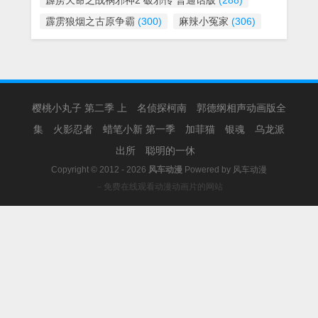
霹雳天命之战祸邪神2 破邪传 普通话版
(288)
霹雳狼烟之古原争霸
(300)
麻辣小冤家
(306)
樱桃小丸子 第二季 上
名侦探柯南
郭德纲相声动画版全
集
火影忍者
蜡笔小新 第一季
加菲猫
银魂
乌龙派
出所
聪明的一休
Copyright © 2012 - 2026
风车动漫
Powered by
风车动漫
－免费在线观看动漫动画片的网站