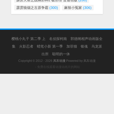
霹雳天命之战祸邪神2 破邪传 普通话版
(288)
霹雳狼烟之古原争霸
(300)
麻辣小冤家
(306)
樱桃小丸子 第二季 上
名侦探柯南
郭德纲相声动画版全
集
火影忍者
蜡笔小新 第一季
加菲猫
银魂
乌龙派
出所
聪明的一休
Copyright © 2012 - 2026
风车动漫
Powered by
风车动漫
－免费在线观看动漫动画片的网站