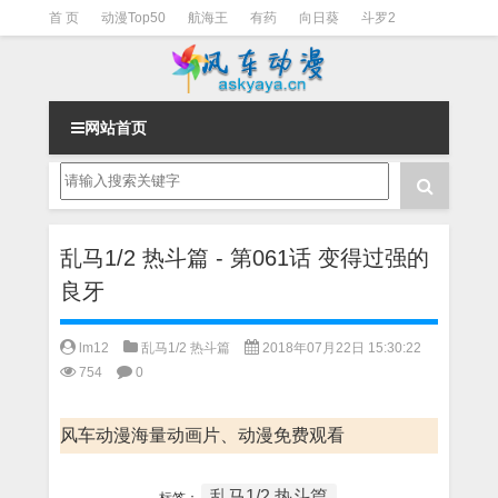
首 页
动漫Top50
航海王
有药
向日葵
斗罗2
斗罗3
火影
一拳超人
柯南
阴阳师
节目清单
网站首页
乱马1/2 热斗篇 - 第061话 变得过强的
良牙
lm12
乱马1/2 热斗篇
2018年07月22日 15:30:22
754
0
风车动漫海量动画片、动漫免费观看
乱马1/2 热斗篇