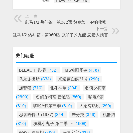
标签：
上一篇
乱马1/2 热斗篇 - 第062话 好危险 小P的秘密
下一篇
乱马1/2 热斗篇 - 第060话 惊呆了的九能 恋爱大预言
热门动漫
BLEACH 境·界
(732)
MS动画图鉴
(478)
乌龙派出所
(634)
光速蒙面侠21号
(290)
加菲猫
(710)
北斗神拳
(294)
名侦探柯南
(2900)
名侦探柯南 普通话
(860)
哆啦A梦
(310)
哆啦A梦第三季
(310)
大志有话说
(299)
忍者哈特利 (1987)
(344)
未分类
(349)
机器猫
(310)
樱桃小丸子 第二季 上
(1908)
橙心动漫速报
(400)
海绵宝宝
(332)