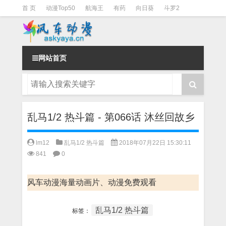
首 页
动漫Top50
航海王
有药
向日葵
斗罗2
斗罗3
火影
一拳超人
柯南
阴阳师
节目清单
网站首页
乱马1/2 热斗篇 - 第066话 沐丝回故乡
lm12
乱马1/2 热斗篇
2018年07月22日 15:30:11
841
0
风车动漫海量动画片、动漫免费观看
乱马1/2 热斗篇
标签：