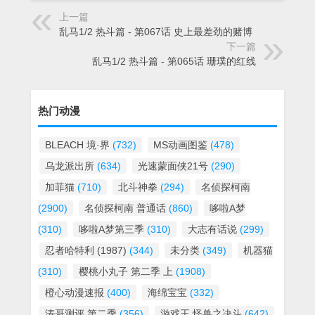
上一篇
乱马1/2 热斗篇 - 第067话 史上最差劲的赌博
下一篇
乱马1/2 热斗篇 - 第065话 珊璞的红线
热门动漫
BLEACH 境·界
(732)
MS动画图鉴
(478)
乌龙派出所
(634)
光速蒙面侠21号
(290)
加菲猫
(710)
北斗神拳
(294)
名侦探柯南
(2900)
名侦探柯南 普通话
(860)
哆啦A梦
(310)
哆啦A梦第三季
(310)
大志有话说
(299)
忍者哈特利 (1987)
(344)
未分类
(349)
机器猫
(310)
樱桃小丸子 第二季 上
(1908)
橙心动漫速报
(400)
海绵宝宝
(332)
涛哥测评 第二季
(356)
游戏王 怪兽之决斗
(642)