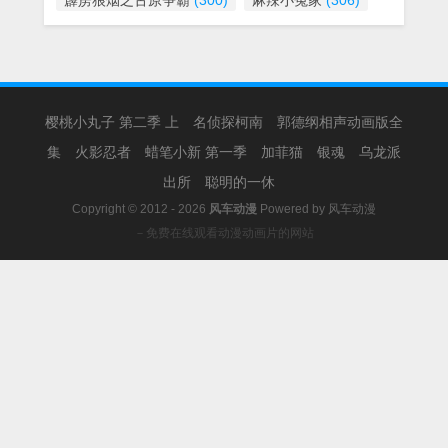
霹雳狼烟之古原争霸
(300)
麻辣小冤家
(306)
樱桃小丸子 第二季 上
名侦探柯南
郭德纲相声动画版全
集
火影忍者
蜡笔小新 第一季
加菲猫
银魂
乌龙派
出所
聪明的一休
Copyright © 2012 - 2026
风车动漫
Powered by
风车动漫
－免费在线观看动漫动画片的网站