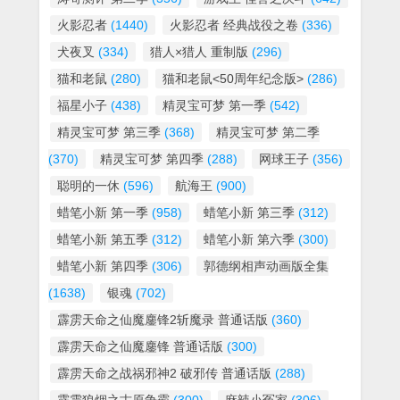
火影忍者
(1440)
火影忍者 经典战役之卷
(336)
犬夜叉
(334)
猎人×猎人 重制版
(296)
猫和老鼠
(280)
猫和老鼠<50周年纪念版>
(286)
福星小子
(438)
精灵宝可梦 第一季
(542)
精灵宝可梦 第三季
(368)
精灵宝可梦 第二季
(370)
精灵宝可梦 第四季
(288)
网球王子
(356)
聪明的一休
(596)
航海王
(900)
蜡笔小新 第一季
(958)
蜡笔小新 第三季
(312)
蜡笔小新 第五季
(312)
蜡笔小新 第六季
(300)
蜡笔小新 第四季
(306)
郭德纲相声动画版全集
(1638)
银魂
(702)
霹雳天命之仙魔鏖锋2斩魔录 普通话版
(360)
霹雳天命之仙魔鏖锋 普通话版
(300)
霹雳天命之战祸邪神2 破邪传 普通话版
(288)