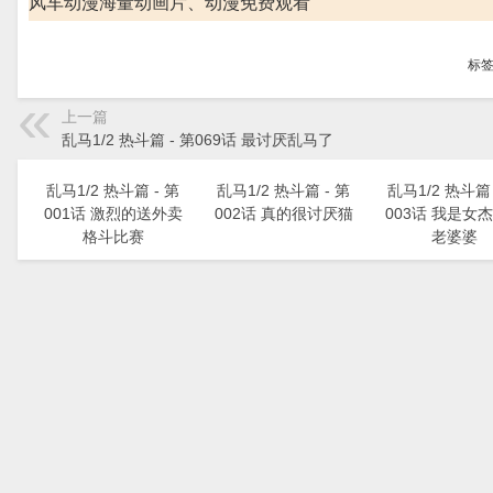
风车动漫海量动画片、动漫免费观看
标
上一篇
乱马1/2 热斗篇 - 第069话 最讨厌乱马了
乱马1/2 热斗篇 - 第
乱马1/2 热斗篇 - 第
乱马1/2 热斗篇 
001话 激烈的送外卖
002话 真的很讨厌猫
003话 我是女
格斗比赛
老婆婆