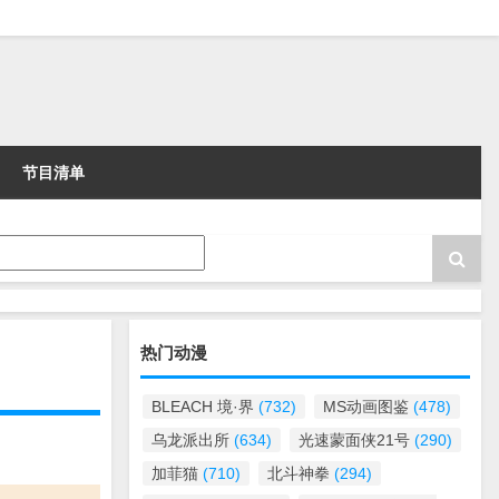
节目清单
热门动漫
BLEACH 境·界
(732)
MS动画图鉴
(478)
乌龙派出所
(634)
光速蒙面侠21号
(290)
加菲猫
(710)
北斗神拳
(294)