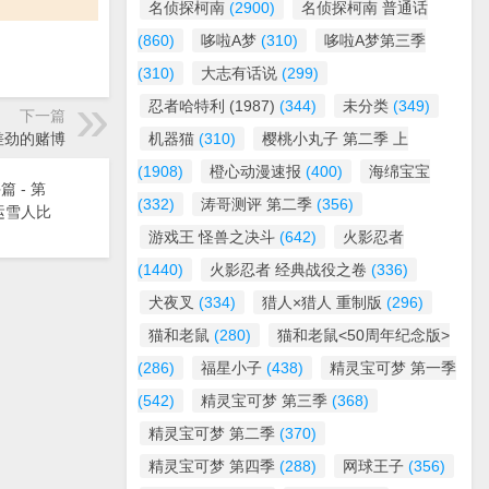
名侦探柯南
(2900)
名侦探柯南 普通话
(860)
哆啦A梦
(310)
哆啦A梦第三季
(310)
大志有话说
(299)
忍者哈特利 (1987)
(344)
未分类
(349)
下一篇
最差劲的赌博
机器猫
(310)
樱桃小丸子 第二季 上
(1908)
橙心动漫速报
(400)
海绵宝宝
篇 - 第
(332)
涛哥测评 第二季
(356)
 运雪人比
游戏王 怪兽之决斗
(642)
火影忍者
(1440)
火影忍者 经典战役之卷
(336)
犬夜叉
(334)
猎人×猎人 重制版
(296)
猫和老鼠
(280)
猫和老鼠<50周年纪念版>
(286)
福星小子
(438)
精灵宝可梦 第一季
(542)
精灵宝可梦 第三季
(368)
精灵宝可梦 第二季
(370)
精灵宝可梦 第四季
(288)
网球王子
(356)