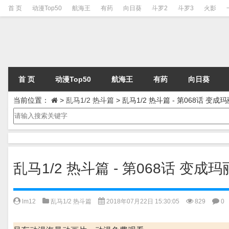
首 页
动漫Top50
航海王
有药
向日葵
斗罗2
斗罗3
火影
首 页
动漫Top50
航海王
有药
向日葵
当前位置：
>
乱马1/2 热斗篇
>
乱马1/2 热斗篇 - 第068话 变
乱马1/2 热斗篇 - 第068话 变
lm12
乱马1/2 热斗篇
2018年07月22日 15:30:05
829
0