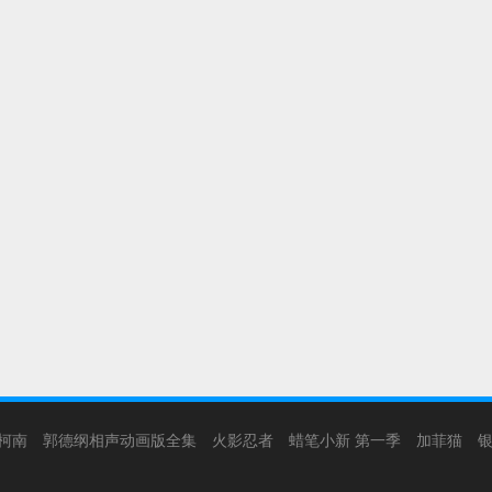
柯南
郭德纲相声动画版全集
火影忍者
蜡笔小新 第一季
加菲猫