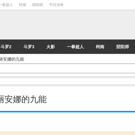
一拳超人
柯南
阴阳师
节目清单
斗罗2
斗罗3
火影
一拳超人
柯南
阴阳师
成玛丽安娜的九能
成玛丽安娜的九能