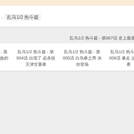
乱马1/2 热斗篇
签：
乱马1/2 热斗篇 - 第067话 史上
- 第
乱马1/2 热斗篇 - 第
乱马1/2 热斗篇 - 第
乱马1/2 热斗
杰族的
004话 出现了 必杀技
005话 白鸟拳之男 沐
006话 暴走
天津甘粟拳
丝登场
赛