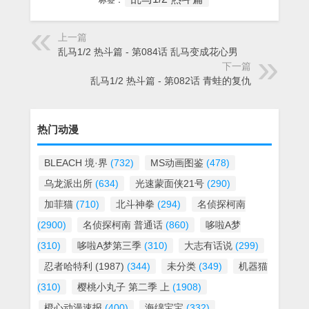
标签：
上一篇
乱马1/2 热斗篇 - 第084话 乱马变成花心男
下一篇
乱马1/2 热斗篇 - 第082话 青蛙的复仇
热门动漫
BLEACH 境·界
(732)
MS动画图鉴
(478)
乌龙派出所
(634)
光速蒙面侠21号
(290)
加菲猫
(710)
北斗神拳
(294)
名侦探柯南
(2900)
名侦探柯南 普通话
(860)
哆啦A梦
(310)
哆啦A梦第三季
(310)
大志有话说
(299)
忍者哈特利 (1987)
(344)
未分类
(349)
机器猫
(310)
樱桃小丸子 第二季 上
(1908)
橙心动漫速报
(400)
海绵宝宝
(332)