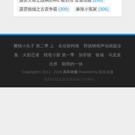
霹雳天命之战祸邪神2 破邪传 普通话版
(288)
霹雳狼烟之古原争霸
(300)
麻辣小冤家
(306)
樱桃小丸子 第二季 上
名侦探柯南
郭德纲相声动画版全
集
火影忍者
蜡笔小新 第一季
加菲猫
银魂
乌龙派
出所
聪明的一休
Copyright © 2012 - 2026
风车动漫
Powered by
风车动漫
－免费在线观看动漫动画片的网站