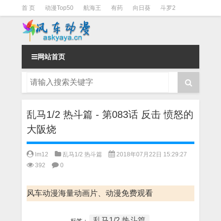
首 页
动漫Top50
航海王
有药
向日葵
斗罗2
斗罗3
火影
一拳超人
柯南
阴阳师
节目清单
网站首页
乱马1/2 热斗篇 - 第083话 反击 愤怒的
大阪烧
lm12
乱马1/2 热斗篇
2018年07月22日 15:29:27
392
0
风车动漫海量动画片、动漫免费观看
乱马1/2 热斗篇