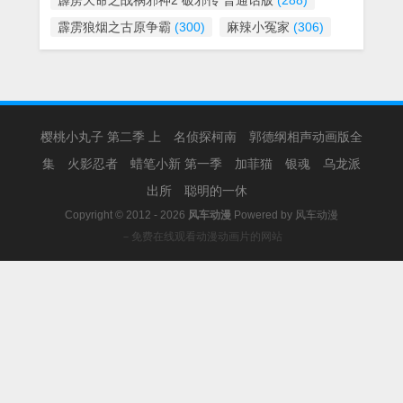
霹雳天命之战祸邪神2 破邪传 普通话版
(288)
霹雳狼烟之古原争霸
(300)
麻辣小冤家
(306)
樱桃小丸子 第二季 上
名侦探柯南
郭德纲相声动画版全
集
火影忍者
蜡笔小新 第一季
加菲猫
银魂
乌龙派
出所
聪明的一休
Copyright © 2012 - 2026
风车动漫
Powered by
风车动漫
－免费在线观看动漫动画片的网站