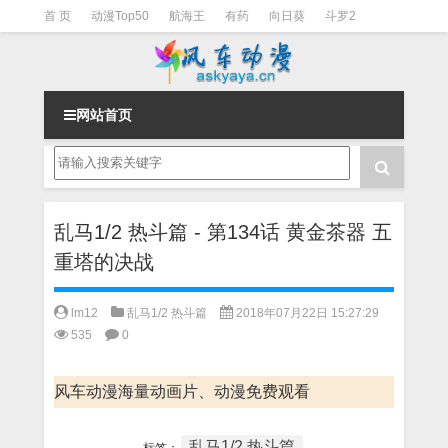
首 页
动漫Top50
航海王
有药
向日葵
斗罗2
斗罗3
火影
一拳超人
柯南
阴阳师
节目清单
网站首页
乱马1/2 热斗篇 - 第134话 黄金茶器 五
重塔的决战
lm12
乱马1/2 热斗篇
2018年07月22日 15:27:29
535
0
风车动漫海量动画片、动漫免费观看
乱马1/2 热斗篇