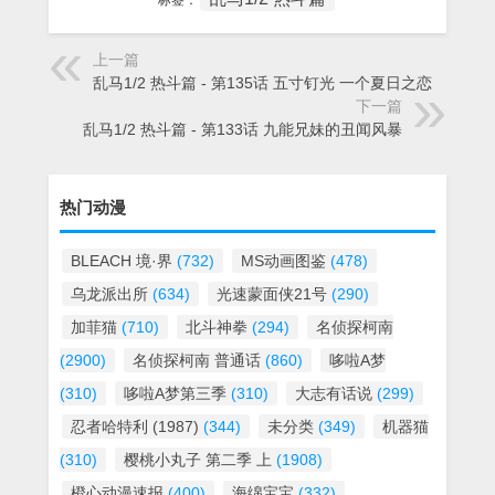
标签：
上一篇
乱马1/2 热斗篇 - 第135话 五寸钉光 一个夏日之恋
下一篇
乱马1/2 热斗篇 - 第133话 九能兄妹的丑闻风暴
热门动漫
BLEACH 境·界
(732)
MS动画图鉴
(478)
乌龙派出所
(634)
光速蒙面侠21号
(290)
加菲猫
(710)
北斗神拳
(294)
名侦探柯南
(2900)
名侦探柯南 普通话
(860)
哆啦A梦
(310)
哆啦A梦第三季
(310)
大志有话说
(299)
忍者哈特利 (1987)
(344)
未分类
(349)
机器猫
(310)
樱桃小丸子 第二季 上
(1908)
橙心动漫速报
(400)
海绵宝宝
(332)