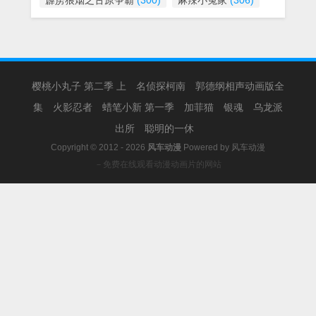
霹雳狼烟之古原争霸
(300)
麻辣小冤家
(306)
樱桃小丸子 第二季 上
名侦探柯南
郭德纲相声动画版全
集
火影忍者
蜡笔小新 第一季
加菲猫
银魂
乌龙派
出所
聪明的一休
Copyright © 2012 - 2026
风车动漫
Powered by
风车动漫
－免费在线观看动漫动画片的网站