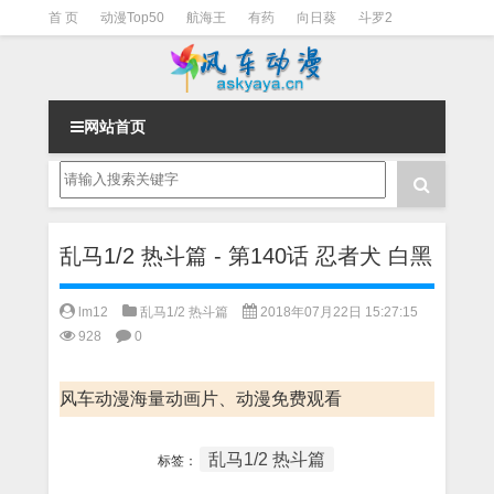
首 页
动漫Top50
航海王
有药
向日葵
斗罗2
斗罗3
火影
一拳超人
柯南
阴阳师
节目清单
网站首页
乱马1/2 热斗篇 - 第140话 忍者犬 白黑
lm12
乱马1/2 热斗篇
2018年07月22日 15:27:15
928
0
风车动漫海量动画片、动漫免费观看
乱马1/2 热斗篇
标签：