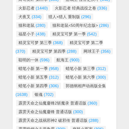
火影忍者
(1440)
火影忍者 经典战役之卷
(336)
犬夜叉
(334)
猎人×猎人 重制版
(296)
猫和老鼠
(280)
猫和老鼠<50周年纪念版>
(286)
福星小子
(438)
精灵宝可梦 第一季
(542)
精灵宝可梦 第三季
(368)
精灵宝可梦 第二季
(370)
精灵宝可梦 第四季
(288)
网球王子
(356)
聪明的一休
(596)
航海王
(900)
蜡笔小新 第一季
(958)
蜡笔小新 第三季
(312)
蜡笔小新 第五季
(312)
蜡笔小新 第六季
(300)
蜡笔小新 第四季
(306)
郭德纲相声动画版全集
(1638)
银魂
(702)
霹雳天命之仙魔鏖锋2斩魔录 普通话版
(360)
霹雳天命之仙魔鏖锋 普通话版
(300)
霹雳天命之战祸邪神2 破邪传 普通话版
(288)