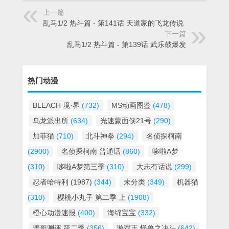
上一篇
乱马1/2 热斗篇 - 第141话 天道家的飞龙传说
下一篇
乱马1/2 热斗篇 - 第139话 武乐鼓爆发
热门动漫
BLEACH 境·界
(732)
MS动画图鉴
(478)
乌龙派出所
(634)
光速蒙面侠21号
(290)
加菲猫
(710)
北斗神拳
(294)
名侦探柯南
(2900)
名侦探柯南 普通话
(860)
哆啦A梦
(310)
哆啦A梦第三季
(310)
大志有话说
(299)
忍者哈特利 (1987)
(344)
未分类
(349)
机器猫
(310)
樱桃小丸子 第二季 上
(1908)
橙心动漫速报
(400)
海绵宝宝
(332)
涛哥测评 第二季
(356)
游戏王 怪兽之决斗
(642)